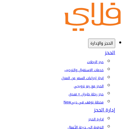
الحجز والإدارة
الحجز
حجز الرحلات
خدمات الإستقبال والترحيب
إنجاز إجراءات السفر من المنزل
الحجز مع رمز ترويجي
حجز رحلة طيران + فندق
محطة توقف في دبي
New
إدارة الحجز
إدارة الحجز
الترقية إلى درجة الأعمال