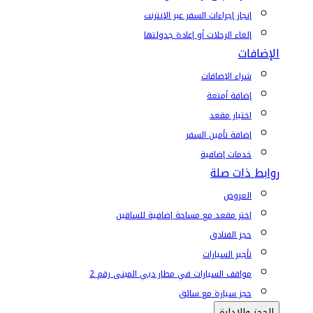
إنجاز إجراءات السفر عبر الإنترنت
إلغاء الرحلات أو إعادة جدولتها
الإضافات
شراء الإضافات
إضافة أمتعة
اختيار مقعد
إضافة تأمين السفر
خدمات إضافية
روابط ذات صلة
العروض
اختر مقعد مع مساحة إضافية للساقين
حجز الفنادق
تأجير السيارات
مواقف السيارات في مطار دبي المبنى رقم 2
حجز سيارة مع سائق
الحجز والإدارة