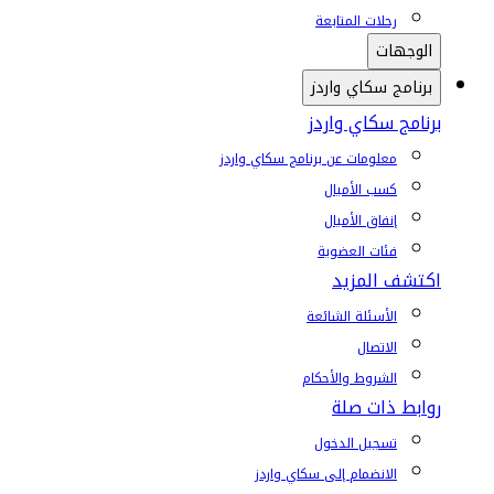
رحلات المتابعة
الوجهات
برنامج سكاي واردز
برنامج سكاي واردز
معلومات عن برنامج سكاي واردز
كسب الأميال
إنفاق الأميال
فئات العضوية
اكتشف المزيد
الأسئلة الشائعة
الاتصال
الشروط والأحكام
روابط ذات صلة
تسجيل الدخول
الانضمام إلى سكاي واردز