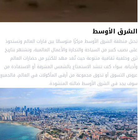
الشرق الأوسط
تحتل منطقة الشرق الأوسط مركزًا متوسطًا بين قارات العالم وتستحوذ
على نصيب كبير من السياحة والتجارة والأعمال العالمية، وتشتهر بتاريخ
ثري وخلفية ثقافية متنوعة حيث تُعَد مهد للكثير من حضارات العالم
وأديانه. سواء كنت تنشد الاستمتاع بالشمس المشرقة أو الاستفادة من
عروض التسوق أو تذوق مجموعة من أرقى المأكولات في العالم، فالجميع
سوف يجد في الشرق الأوسط ضالته المنشودة.