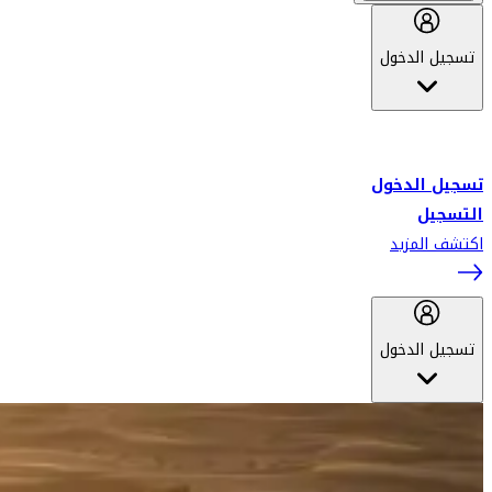
تسجيل الدخول
أهلاً بك في سكاي واردز طيران الإمارات برنامج الولاء المعتمد من قبل
طيران الإمارات، ومؤخراً فلاي دبي.
تسجيل الدخول
التسجيل
اكتشف المزيد
تسجيل الدخول