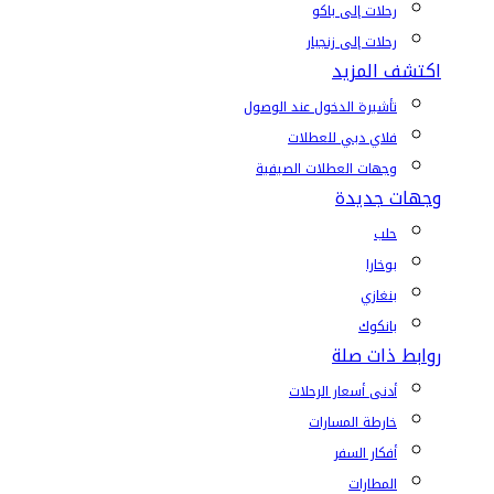
رحلات إلى باكو
رحلات إلى زنجبار
اكتشف المزيد
تأشيرة الدخول عند الوصول
فلاي دبي للعطلات
وجهات العطلات الصيفية
وجهات جديدة
حلب
بوخارا
بنغازي
بانكوك
روابط ذات صلة
أدنى أسعار الرحلات
خارطة المسارات
أفكار السفر
المطارات