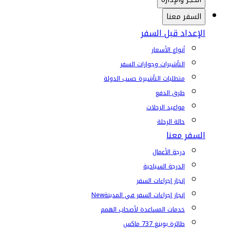
السفر معنا
الإعداد قبل السفر
أنواع الأسعار
التأشيرات وجوازات السفر
متطلبات التأشيرة حسب الدولة
طرق الدفع
مواعيد الرحلات
حالة الرحلة
السفر معنا
درجة الأعمال
الدرجة السياحية
إنجاز إجراءات السفر
إنجاز إجراءات السفر في المدينة
New
خدمات المساعدة لأصحاب الهمم
طائرة بوينغ 737 ماكس