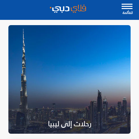
القأئمة
رحلات إلى ليبيا