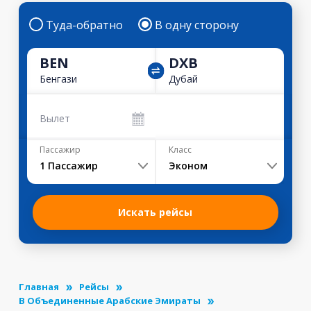
Туда-обратно
В одну сторону
BEN
DXB
Бенгази
Дубай
Вылет
Пассажир
Класс
1
Пассажир
Эконом
Искать рейсы
Главная
Рейсы
В Объединенные Арабские Эмираты