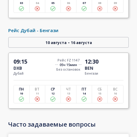
03
04
05
06
07
08
09
Рейс Дубай - Бенгази
-
10 августа
16 августа
09:15
Рейс FZ 1147
12:30
05ч 15мин
DXB
BEN
Без остановок
Дубай
Бенгази
ПН
ВТ
СР
ЧТ
ПТ
СБ
ВС
10
11
12
13
14
15
16
Часто задаваемые вопросы