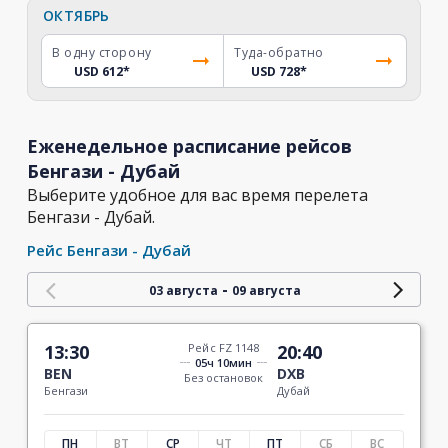
ОКТЯБРЬ
В одну сторону
Туда-обратно
USD 612
*
USD 728
*
Еженедельное расписание рейсов
Бенгази - Дубай
Выберите удобное для вас время перелета
Бенгази - Дубай.
Рейс Бенгази - Дубай
-
03 августа
09 августа
13:30
Рейс FZ 1148
20:40
05ч 10мин
BEN
DXB
Без остановок
Бенгази
Дубай
ПН
ВТ
СР
ЧТ
ПТ
СБ
ВС