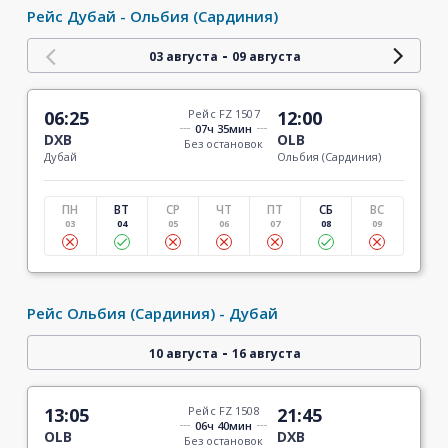
Рейс Дубай - Ольбия (Сардиния)
-
03 августа
09 августа
06:25
Рейс FZ 1507
12:00
07ч 35мин
DXB
OLB
Без остановок
Дубай
Ольбия (Сардиния)
ПН
ВТ
СР
ЧТ
ПТ
СБ
ВС
03
04
05
06
07
08
09
Рейс Ольбия (Сардиния) - Дубай
-
10 августа
16 августа
13:05
Рейс FZ 1508
21:45
06ч 40мин
OLB
DXB
Без остановок