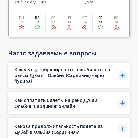
Ольбия (Сардиния)
Дубай
ПН
ВТ
СР
ЧТ
ПТ
СБ
ВС
10
11
12
13
14
15
16
Часто задаваемые вопросы
Как я могу забронировать авиабилеты на
рейсы Дубай - Ольбия (Сардиния) через
flydubai?
Как оплатить билеты на рейс Дубай -
Ольбия (Сардиния) онлайн?
Какова продолжительность полёта из
Дубай в Ольбия (Сардиния)?