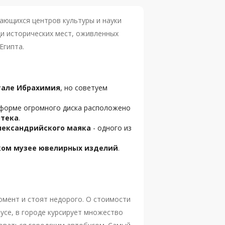
дающихся центров культуры и науки
ди исторических мест, оживленных
Египта.
тале Ибрахимия
, но советуем
в форме огромного диска расположено
отека
.
лександрийского маяка
- одного из
ком музее ювелирных изделий
.
омент и стоят недорого. О стоимости
усе, в городе курсирует множество