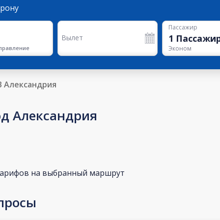
орону
Пассажир
1
Пассажи
Вылет
правление
Эконом
В Александрия
од Александрия
тарифов на выбранный маршрут
просы