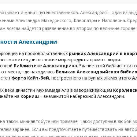
ватывает и манит путешественников. Александрия – один из вы
 именами Александра Македонского, Клеопатры и Наполеона. Сре
ам всегда найдется развлечение во втором по величине городе 
ности Александрии
орговцев на продовольственных
рынках Александрии в квар
 вы сможете купить свежие морепродукты прямо с лодки.
иозной
Библиотеке Александрина
. Здание этой библиотеки 
 от места, где находилась
Великая Александрийская библи
 стен
форта Кайт-бей
, построенного на руинах знаменитого
А
IX века династии Мухаммада Али в завораживающем
Королевс
инайте на
Корниш
– знаменитой набережной Александрии.
на такси, миниавтобусе или трамвае. Такси доступны в любой м
телем заранее. Если вы предпочитаете путешествовать на автоб