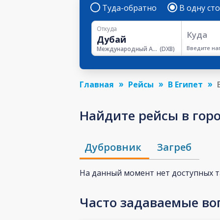
Туда-обратно
В одну ст
Откуда
Куда
Введите на
Международный Аэропорт Дубая
(
DXB
)
Главная
Рейсы
В Египет
Найдите рейсы в гор
Дубровник
Загреб
На данный момент нет доступных 
Часто задаваемые во