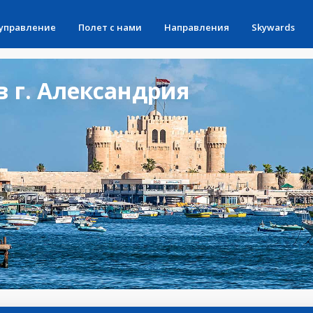
 управление
Полет с нами
Направления
Skywards
 г. Александрия