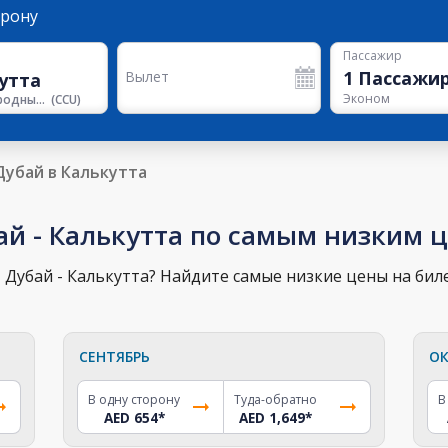
орону
Пассажир
1
Пассажи
Вылет
Эконом
Международный аэропорт Нетаджи Субхаса Чандры Боса
(
CCU
)
Дубай в Калькутта
ай - Калькутта по самым низким 
Дубай - Калькутта? Найдите самые низкие цены на биле
СЕНТЯБРЬ
ОК
В одну сторону
Туда-обратно
В
AED 654
*
AED 1,649
*