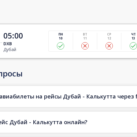
05:00
ПН
ВТ
СР
ЧТ
10
11
12
13
DXB
Дубай
просы
авиабилеты на рейсы Дубай - Калькутта через f
ейс Дубай - Калькутта онлайн?