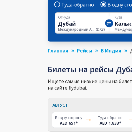
Туда-обратно
В одну ст
Откуда
Куда
Международный Аэропорт Дубая
(
DXB
)
Главная
Рейсы
В Индия
Билеты на рейсы Дуб
Ищете самые низкие цены на билет 
на сайте flydubai.
АВГУСТ
В одну сторону
Туда-обратно
AED 651
*
AED 1,833
*