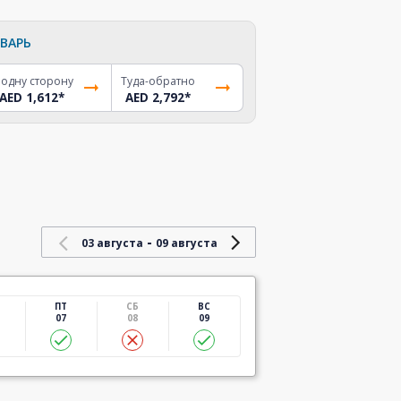
ВАРЬ
 одну сторону
Туда-обратно
AED 1,612
*
AED 2,792
*
-
03 августа
09 августа
ПТ
СБ
ВС
07
08
09