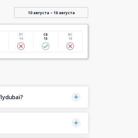
-
10 августа
16 августа
ПТ
СБ
ВС
14
15
16
lydubai?