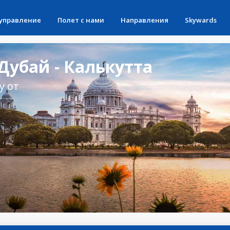
 управление
Полет с нами
Направления
Skywards
убай - Калькутта
у от