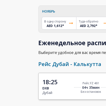
НОЯБРЬ
В одну сторону
Туда-обратно
AED 1,612
*
AED 2,792
*
Еженедельное распи
Выберите удобное для вас время пе
Рейс Дубай - Калькутта
18:25
Рейс FZ 461
04ч 35мин
DXB
Без остановок
Дубай