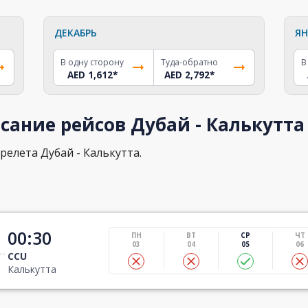
ДЕКАБРЬ
ЯН
В одну сторону
Туда-обратно
В
AED 1,612
*
AED 2,792
*
сание рейсов Дубай - Калькутта
релета Дубай - Калькутта.
00:30
ПН
ВТ
СР
ЧТ
03
04
05
06
CCU
Калькутта