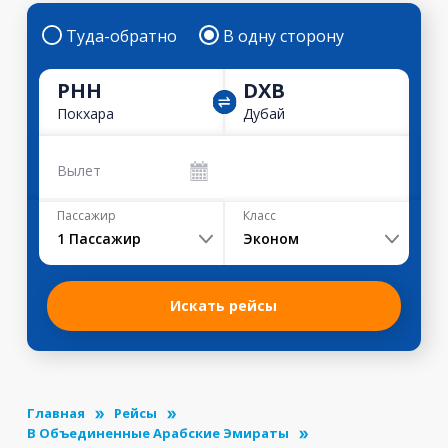
Туда-обратно
В одну сторону
PHH
DXB
Покхара
Дубай
Вылет
Пассажир
Класс
1
Пассажир
Эконом
Искать рейсы
Главная
Рейсы
В Объединенные Арабские Эмираты