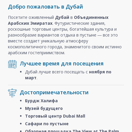
Добро пожаловать в Дубай
Посетите оживленный
Дубай
в
Объединенных
Арабских Эмиратах
. Футуристические здания,
роскошные торговые центры, богатейшая культура и
разнообразие вариантов отдыха в пустыне ― все это
вместе создает уникальную атмосферу
космополитичного города, знаменитого своим истинно
арабским гостеприимством.
Лучшее время для посещения
Дубай лучше всего посещать с
ноября
по
март
.
Достопримечательности
Бурдж Халифа
Музей будущего
Торговый центр Dubai Mall
Сафари по пустыне
Обзорная площадка The View at The Palm