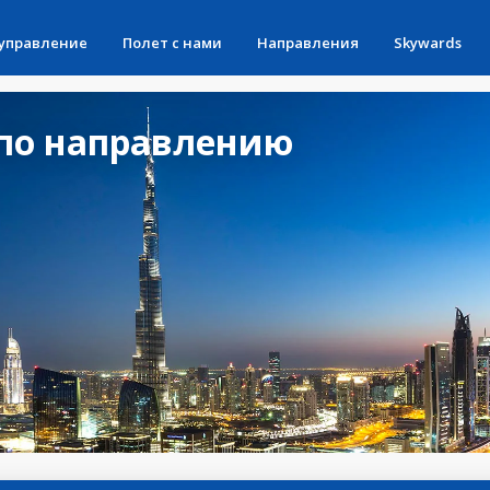
 управление
Полет с нами
Направления
Skywards
по направлению