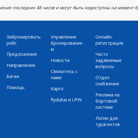
ение последних 48 часов и могут быть недоступны на момент 
Забронировать
Управление
Онлайн-
рейс
бронирование
регистрация
м
Предложения
Часто
Новости
задаваемые
Направления
вопросы
Свяжитесь с
Багаж
нами
Отдел
снабжения
Помощь
Карго
Реклама на
flydubai и UFW
бортовой
системе
Логин для
турагентов