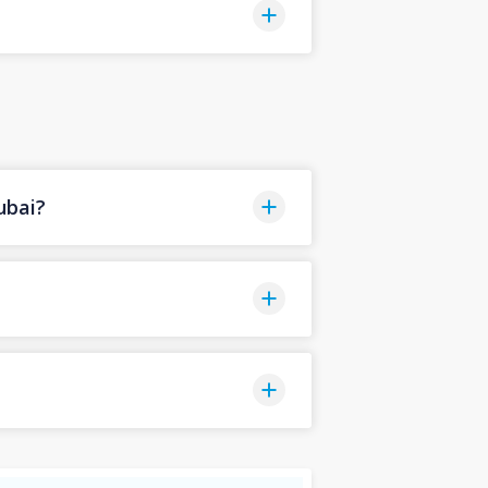
ubai?