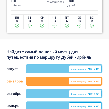
EBL
DXB
Без остановок
Эрбиль
Дубай
ПН
ВТ
СР
ЧТ
ПТ
СБ
ВС
10
11
12
13
14
15
16
Найдите самый дешевый месяц для
путешествия по маршруту Дубай - Эрбиль
август
В одну сторону
AED
1,640*
сентябрь
В одну сторону
AED
1,602*
октябрь
В одну сторону
AED
1,602*
ноябрь
В одну сторону
AED
1,602*