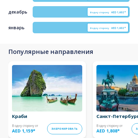
декабрь
В одну сторону
AED
1,602*
январь
В одну сторону
AED
1,602*
Популярные направления
Краби
Санкт-Петербур
В одну сторону от
В одну сторону от
ЗАБРОНИРОВАТЬ
З
AED 1,159
*
AED 1,808
*