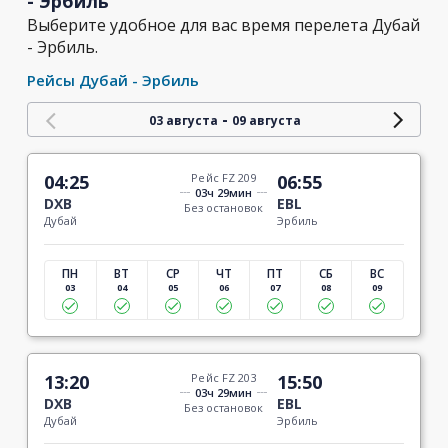
- Эрбиль
Выберите удобное для вас время перелета Дубай
- Эрбиль.
Рейсы Дубай - Эрбиль
-
03 августа
09 августа
04:25
Рейс FZ 209
06:55
03ч 29мин
DXB
EBL
Без остановок
Дубай
Эрбиль
ПН
ВТ
СР
ЧТ
ПТ
СБ
ВС
03
04
05
06
07
08
09
13:20
Рейс FZ 203
15:50
03ч 29мин
DXB
EBL
Без остановок
Дубай
Эрбиль