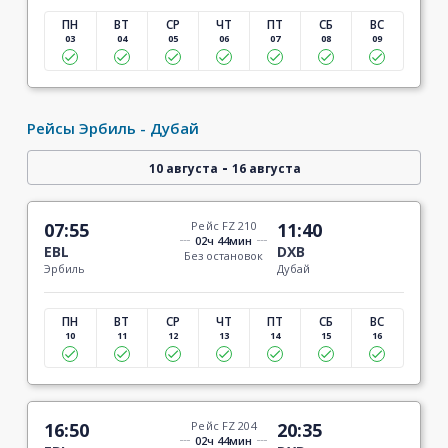
ПН
ВТ
СР
ЧТ
ПТ
СБ
ВС
03
04
05
06
07
08
09
Рейсы Эрбиль - Дубай
-
10 августа
16 августа
07:55
Рейс FZ 210
11:40
02ч 44мин
EBL
DXB
Без остановок
Эрбиль
Дубай
ПН
ВТ
СР
ЧТ
ПТ
СБ
ВС
10
11
12
13
14
15
16
16:50
Рейс FZ 204
20:35
02ч 44мин