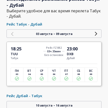
- Дубай
Выберите удобное для вас время перелета Табук
- Дубай.
Рейс Табук - Дубай
-
03 августа
09 августа
18:25
Рейс FZ 882
23:00
03ч 35мин
TUU
DXB
Без остановок
Табук
Дубай
ПН
ВТ
СР
ЧТ
ПТ
СБ
ВС
03
04
05
06
07
08
09
Рейс Дубай - Табук
-
10 августа
16 августа