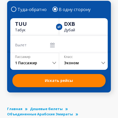
Туда-обратно
В одну сторону
TUU
DXB
Табук
Дубай
Вылет
Пассажир
Класс
1
Пассажир
Эконом
Искать рейсы
Главная
Дешевые билеты
Объединенные Арабские Эмираты