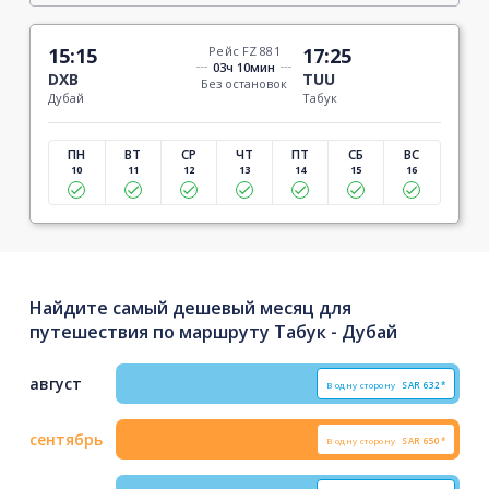
15:15
Рейс FZ 881
17:25
03ч 10мин
DXB
TUU
Без остановок
Дубай
Табук
ПН
ВТ
СР
ЧТ
ПТ
СБ
ВС
10
11
12
13
14
15
16
Найдите самый дешевый месяц для
путешествия по маршруту Табук - Дубай
август
В одну сторону
SAR
632*
сентябрь
В одну сторону
SAR
650*