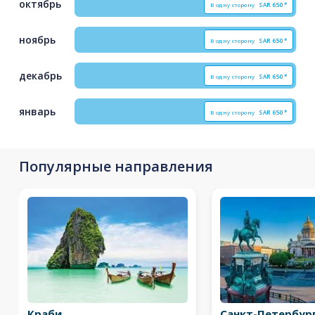
октябрь
В одну сторону
SAR
650*
ноябрь
В одну сторону
SAR
650*
декабрь
В одну сторону
SAR
650*
январь
В одну сторону
SAR
650*
Популярные направления
Краби
Санкт-Петербур