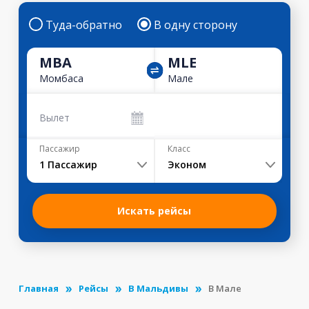
Туда-обратно
В одну сторону
MBA
MLE
Момбаса
Мале
Вылет
Пассажир
Класс
1
Пассажир
Эконом
Искать рейсы
Главная
Рейсы
В Мальдивы
В Мале