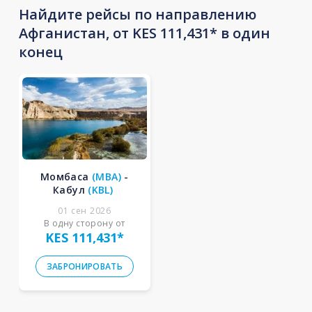
Найдите рейсы по направлению
Афганистан, от KES 111,431* в один
конец
Момбаса
(
MBA
)
-
Кабул
(
KBL
)
01 сен 2026
В одну сторону от
KES 111,431
*
ЗАБРОНИРОВАТЬ