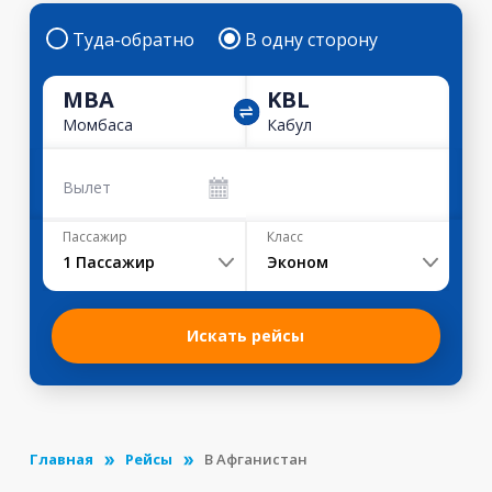
Туда-обратно
В одну сторону
MBA
KBL
Момбаса
Кабул
Вылет
Пассажир
Класс
1
Пассажир
Эконом
Искать рейсы
Главная
Рейсы
В Афганистан