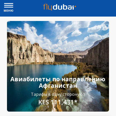
МЕНЮ
Авиабилеты по направлению
Афганистан
Тарифы в одну сторону от
KES 111,431*