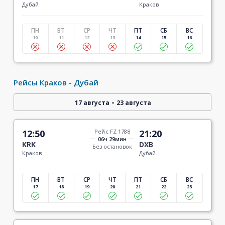
Дубай
Краков
ПН
ВТ
СР
ЧТ
ПТ
СБ
ВС
10
11
12
13
14
15
16
Рейсы Краков - Дубай
-
17 августа
23 августа
12:50
Рейс FZ 1788
21:20
06ч 29мин
KRK
DXB
Без остановок
Краков
Дубай
ПН
ВТ
СР
ЧТ
ПТ
СБ
ВС
17
18
19
20
21
22
23