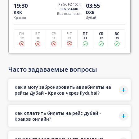
19:30
Рейс FZ 1504
03:55
06ч 25мин
KRK
DXB
Без остановок
Краков
Дубай
ПН
ВТ
СР
ЧТ
ПТ
СБ
ВС
17
18
19
20
21
22
23
Часто задаваемые вопросы
Как я могу забронировать авиабилеты на
рейсы Дубай - Краков через flydubai?
Как оплатить билеты на рейс Дубай -
Краков онлайн?