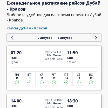
Еженедельное расписание рейсов Дубай
- Краков
Выберите удобное для вас время перелета Дубай
- Краков.
Рейсы Дубай - Краков
-
10 августа
16 августа
07:20
Рейс FZ 1787
11:50
06ч 29мин
DXB
KRK
Без остановок
Дубай
Краков
ПН
ВТ
СР
ЧТ
ПТ
СБ
ВС
10
11
12
13
14
15
16
14:00
Рейс FZ 1503
18:30
06ч 29мин
DXB
KRK
Без остановок