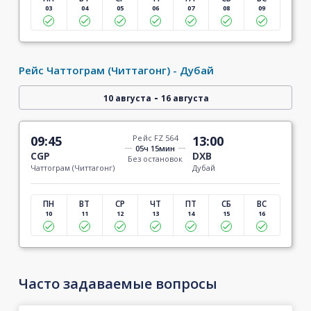
03
04
05
06
07
08
09
Рейс Чаттограм (Читтагонг) - Дубай
-
10 августа
16 августа
09:45
Рейс FZ 564
13:00
05ч 15мин
CGP
DXB
Без остановок
Чаттограм (Читтагонг)
Дубай
ПН
ВТ
СР
ЧТ
ПТ
СБ
ВС
10
11
12
13
14
15
16
Часто задаваемые вопросы