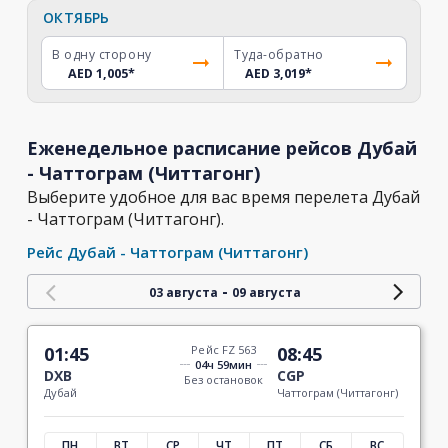
ОКТЯБРЬ
В одну сторону
Туда-обратно
AED 1,005
*
AED 3,019
*
Еженедельное расписание рейсов Дубай
- Чаттограм (Читтагонг)
Выберите удобное для вас время перелета Дубай
- Чаттограм (Читтагонг).
Рейс Дубай - Чаттограм (Читтагонг)
-
03 августа
09 августа
01:45
Рейс FZ 563
08:45
04ч 59мин
DXB
CGP
Без остановок
Дубай
Чаттограм (Читтагонг)
ПН
ВТ
СР
ЧТ
ПТ
СБ
ВС