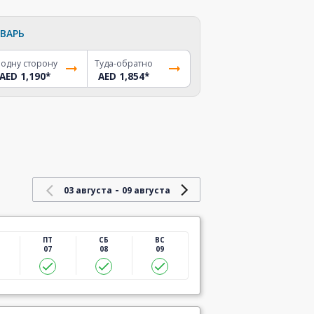
ВАРЬ
 одну сторону
Туда-обратно
AED 1,190
*
AED 1,854
*
-
03 августа
09 августа
ПТ
СБ
ВС
07
08
09