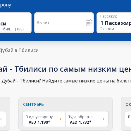
орону
Пассажир
1
Пассажи
Вылет
Эконом
Аэропорт Тбилиси
(
TBS
)
Дубай в Тбилиси
ай - Тбилиси по самым низким це
Дубай - Тбилиси? Найдите самые низкие цены на билеты
СЕНТЯБРЬ
ОК
В одну сторону
Туда-обратно
В
AED 1,190
*
AED 1,732
*