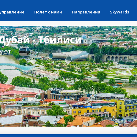
 управление
Полет с нами
Направления
Skywards
Дубай - Тбилиси
у от