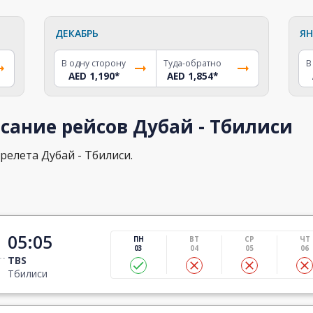
ДЕКАБРЬ
ЯН
В одну сторону
Туда-обратно
В
AED 1,190
*
AED 1,854
*
сание рейсов Дубай - Тбилиси
релета Дубай - Тбилиси.
05:05
ПН
ВТ
СР
ЧТ
03
04
05
06
TBS
Тбилиси