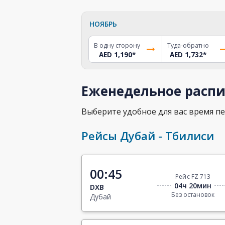
НОЯБРЬ
В одну сторону
Туда-обратно
AED 1,190
*
AED 1,732
*
Еженедельное распи
Выберите удобное для вас время пе
Рейсы Дубай - Тбилиси
00:45
Рейс FZ 713
04ч 20мин
DXB
Без остановок
Дубай