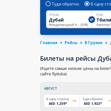
Туда-обратно
В одну ст
Откуда
Куда
Международный Аэропорт Дубая
(
DXB
)
Главная
Рейсы
В Грузия
Билеты на рейсы Дуб
Ищете самые низкие цены на билет 
сайте flydubai.
АВГУСТ
В одну сторону
Туда-обратно
AED 1,259
*
AED 1,923
*