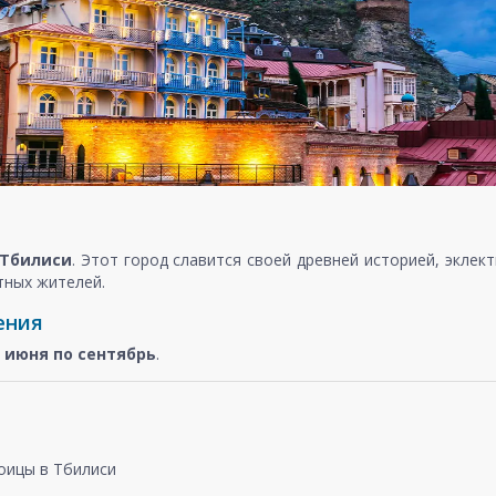
Тбилиси
. Этот город славится своей древней историей, экле
тных жителей.
ения
с
июня по сентябрь
.
оицы в Тбилиси