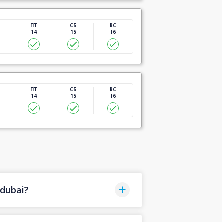
ПТ
СБ
ВС
14
15
16
ПТ
СБ
ВС
14
15
16
dubai?