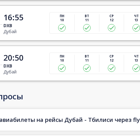
16:55
ПН
ВТ
СР
ЧТ
10
11
12
13
DXB
Дубай
20:50
ПН
ВТ
СР
ЧТ
10
11
12
13
DXB
Дубай
просы
авиабилеты на рейсы Дубай - Тбилиси через fly