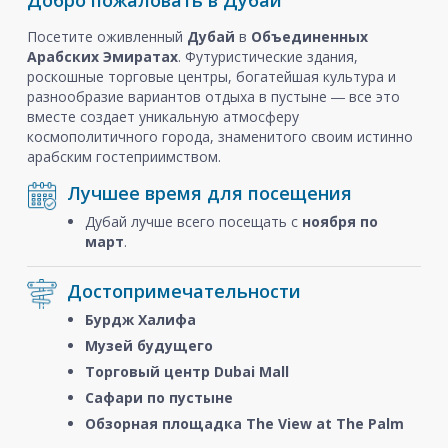
Добро пожаловать в Дубай
Посетите оживленный
Дубай
в
Объединенных
Арабских Эмиратах
. Футуристические здания,
роскошные торговые центры, богатейшая культура и
разнообразие вариантов отдыха в пустыне ― все это
вместе создает уникальную атмосферу
космополитичного города, знаменитого своим истинно
арабским гостеприимством.
Лучшее время для посещения
Дубай лучше всего посещать с
ноября
по
март
.
Достопримечательности
Бурдж Халифа
Музей будущего
Торговый центр Dubai Mall
Сафари по пустыне
Обзорная площадка The View at The Palm