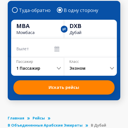
Туда-обратно
В одну сторону
MBA
DXB
Момбаса
Дубай
Вылет
Пассажир
Класс
1
Пассажир
Эконом
Искать рейсы
Главная
Рейсы
В Объединенные Арабские Эмираты
В Дубай