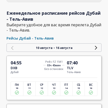
Еженедельное расписание рейсов Дубай
- Тель-Авив
Выберите удобное для вас время перелета Дубай
- Тель-Авив.
Рейсы Дубай - Тель-Авив
-
10 августа
16 августа
04:55
Рейс FZ 1541
07:40
03ч 45мин
DXB
TLV
Без остановок
Дубай
Тель-Авив
ПН
ВТ
СР
ЧТ
ПТ
СБ
ВС
10
11
12
13
14
15
16