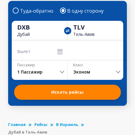
Туда-обратно
В одну сторону
DXB
TLV
Дубай
Тель-Авив
Вылет
Пассажир
Класс
1
Пассажир
Эконом
Искать рейсы
Главная
Рейсы
В Израиль
Дубай в Тель-Авив