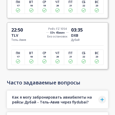
ПН
ВТ
СР
ЧТ
ПТ
СБ
ВС
17
18
19
20
21
22
23
22:50
Рейс FZ 1054
03:35
03ч 45мин
TLV
DXB
Без остановок
Тель-Авив
Дубай
ПН
ВТ
СР
ЧТ
ПТ
СБ
ВС
17
18
19
20
21
22
23
Часто задаваемые вопросы
Как я могу забронировать авиабилеты на
рейсы Дубай - Тель-Авив через flydubai?