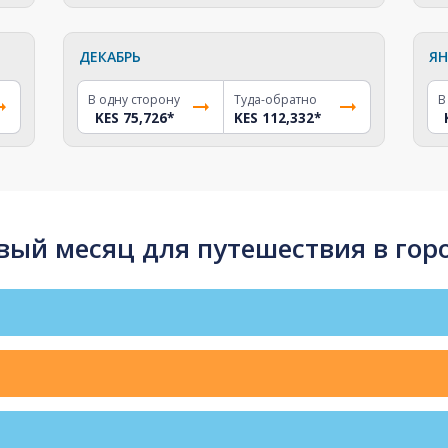
ДЕКАБРЬ
ЯН
В одну сторону
Туда-обратно
В
KES 75,726
*
KES 112,332
*
ый месяц для путешествия в гор