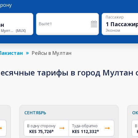
орону
Пассажир
1
Пассажи
Вылет
Эконом
Аэропорт Мултана
(
MUX
)
Пакистан
Рейсы в Мултан
сячные тарифы в город Мултан от
СЕНТЯБРЬ
ОК
В одну сторону
Туда-обратно
В
KES 75,726
*
KES 112,332
*