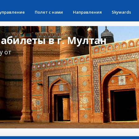
 управление
Полет с нами
Направления
Skywards
абилеты в г. Мултан
у от