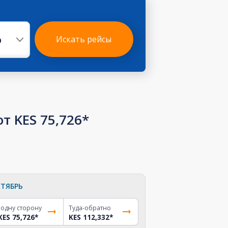
р
Искать рейсы
 KES 75,726*
ТЯБРЬ
 одну сторону
Туда-обратно
KES 75,726
*
KES 112,332
*