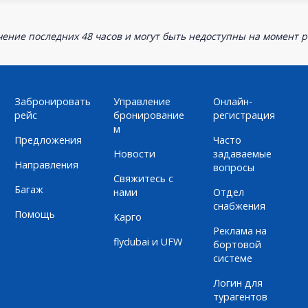
ение последних 48 часов и могут быть недоступны на момент р
Забронировать
Управление
Онлайн-
рейс
бронирование
регистрация
м
Предложения
Часто
Новости
задаваемые
Направления
вопросы
Свяжитесь с
Багаж
нами
Отдел
снабжения
Помощь
Карго
Реклама на
flydubai и UFW
бортовой
системе
Логин для
турагентов