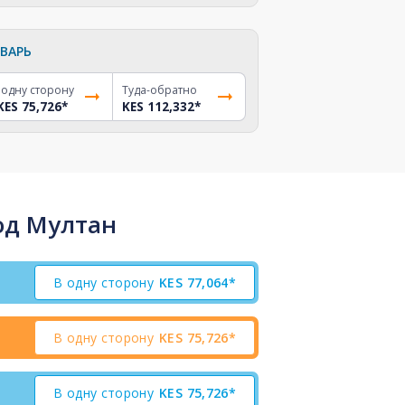
ВАРЬ
 одну сторону
Туда-обратно
KES 75,726
*
KES 112,332
*
од Мултан
В одну сторону
KES
77,064*
В одну сторону
KES
75,726*
В одну сторону
KES
75,726*