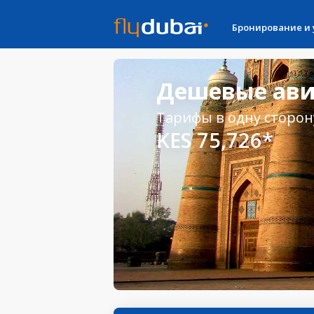
Бронирование и
Дешевые ави
Тарифы в одну сторон
KES 75,726*