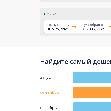
НОЯБРЬ
В одну сторону
Туда-обратно
KES 75,726
*
KES 112,332
*
Найдите самый дешев
август
сентябрь
октябрь