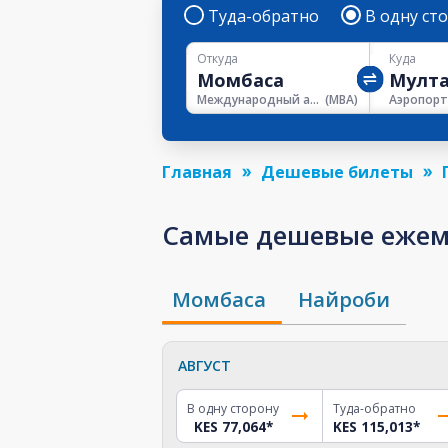
Туда-обратно
В одну ст
Откуда
Куда
Международный аэропорт имени Мои
(
MBA
)
Главная
Дешевые билеты
Самые дешевые ежеме
Момбаса
Найроби
АВГУСТ
В одну сторону
Туда-обратно
KES 77,064
*
KES 115,013
*