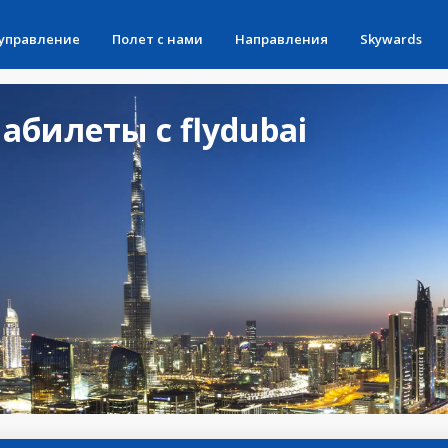
 управление
Полет с нами
Направления
Skywards
билеты с flydubai