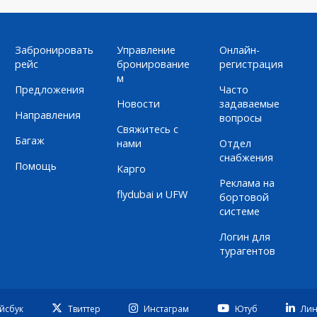
Забронировать
Управление
Онлайн-
рейс
бронирование
регистрация
м
Предложения
Часто
Новости
задаваемые
Направления
вопросы
Свяжитесь с
Багаж
нами
Отдел
снабжения
Помощь
Карго
Реклама на
flydubai и UFW
бортовой
системе
Логин для
турагентов
йсбук
Твиттер
Инстаграм
Ютуб
Лин