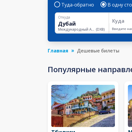
Туда-обратно
В одну ст
Откуда
Куда
Введите на
Международный Аэропорт Дубая
(
DXB
)
Главная
Дешевые билеты
Популярные направл
Тбилиси
М