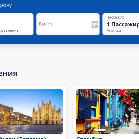
орону
Пассажир
1
Пассажи
Вылет
правление
Эконом
ения
илан (Бергамо)
Стамбул