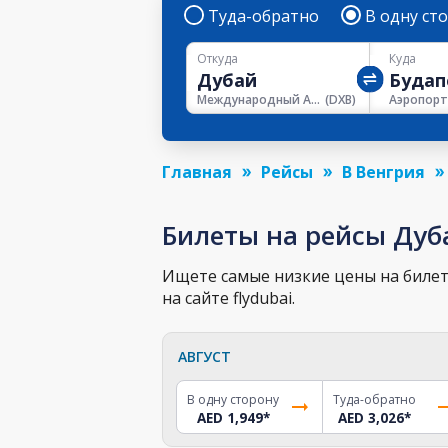
Туда-обратно
В одну ст
Откуда
Куда
Международный Аэропорт Дубая
(
DXB
)
Главная
Рейсы
В Венгрия
Билеты на рейсы Дуб
Ищете самые низкие цены на билет
на сайте flydubai.
АВГУСТ
В одну сторону
Туда-обратно
AED 1,949
*
AED 3,026
*