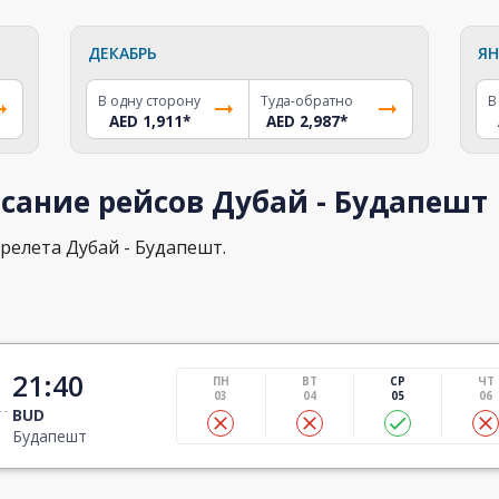
ДЕКАБРЬ
ЯН
В одну сторону
Туда-обратно
В
AED 1,911
*
AED 2,987
*
сание рейсов Дубай - Будапешт
релета Дубай - Будапешт.
21:40
ПН
ВТ
СР
ЧТ
03
04
05
06
BUD
Будапешт