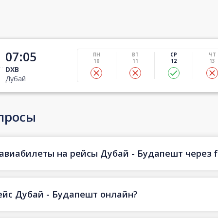
07:05
ПН
ВТ
СР
ЧТ
10
11
12
13
DXB
Дубай
просы
авиабилеты на рейсы Дубай - Будапешт через f
ейс Дубай - Будапешт онлайн?