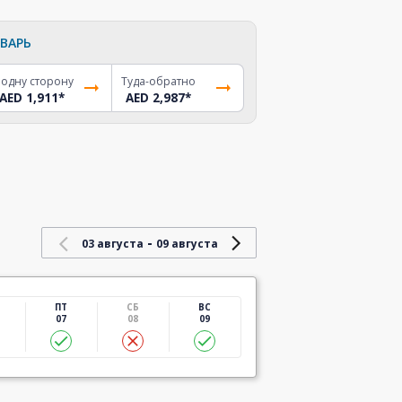
ВАРЬ
 одну сторону
Туда-обратно
AED 1,911
*
AED 2,987
*
-
03 августа
09 августа
ПТ
СБ
ВС
07
08
09