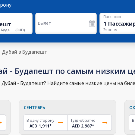
орону
Пассажир
1
Пассажи
Вылет
Эконом
Аэропорт Будапешта
(
BUD
)
Дубай в Будапешт
ай - Будапешт по самым низким 
 Дубай - Будапешт? Найдите самые низкие цены на биле
СЕНТЯБРЬ
ОК
В одну сторону
Туда-обратно
В
AED 1,911
*
AED 2,987
*