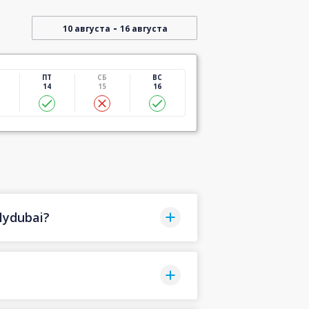
-
10 августа
16 августа
ПТ
СБ
ВС
14
15
16
lydubai?