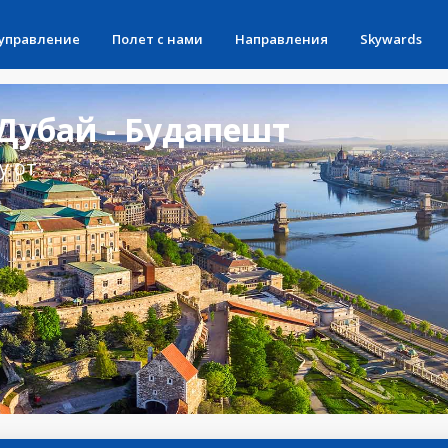
 управление
Полет с нами
Направления
Skywards
Дубай - Будапешт
у от