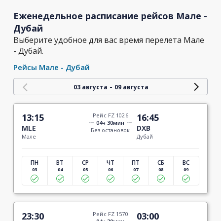
Еженедельное расписание рейсов Мале -
Дубай
Выберите удобное для вас время перелета Мале
- Дубай.
Рейсы Мале - Дубай
-
03 августа
09 августа
13:15
Рейс FZ 1026
16:45
04ч 30мин
MLE
DXB
Без остановок
Мале
Дубай
ПН
ВТ
СР
ЧТ
ПТ
СБ
ВС
03
04
05
06
07
08
09
23:30
Рейс FZ 1570
03:00