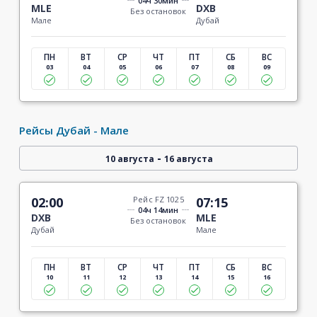
04ч 30мин
MLE
DXB
Без остановок
Мале
Дубай
ПН
ВТ
СР
ЧТ
ПТ
СБ
ВС
03
04
05
06
07
08
09
Рейсы Дубай - Мале
-
10 августа
16 августа
02:00
Рейс FZ 1025
07:15
04ч 14мин
DXB
MLE
Без остановок
Дубай
Мале
ПН
ВТ
СР
ЧТ
ПТ
СБ
ВС
10
11
12
13
14
15
16