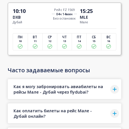
10:10
Рейс FZ 1569
15:25
04ч 14мин
DXB
MLE
Без остановок
Дубай
Мале
ПН
ВТ
СР
ЧТ
ПТ
СБ
ВС
10
11
12
13
14
15
16
Часто задаваемые вопросы
Как я могу забронировать авиабилеты на
рейсы Мале - Дубай через flydubai?
Как оплатить билеты на рейс Мале -
Дубай онлайн?