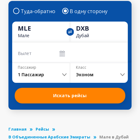
Туда-обратно
В одну сторону
MLE
DXB
Мале
Дубай
Вылет
Пассажир
Класс
1
Пассажир
Эконом
Искать рейсы
Главная
Рейсы
В Объединенные Арабские Эмираты
Мале в Дубай