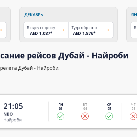
ДЕКАБРЬ
ЯН
В одну сторону
Туда-обратно
В
AED 1,087
*
AED 1,876
*
сание рейсов Дубай - Найроби
релета Дубай - Найроби.
21:05
ПН
ВТ
СР
ЧТ
03
04
05
06
NBO
Найроби