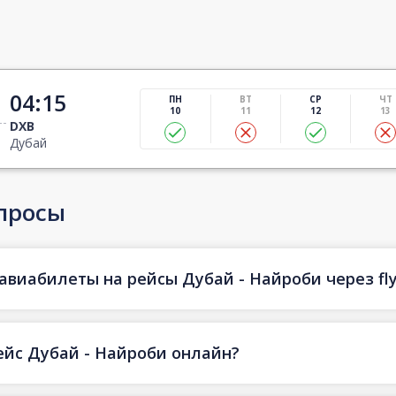
04:15
ПН
ВТ
СР
ЧТ
10
11
12
13
DXB
Дубай
просы
авиабилеты на рейсы Дубай - Найроби через fl
ейс Дубай - Найроби онлайн?