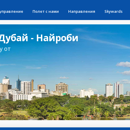
 управление
Полет с нами
Направления
Skywards
Дубай - Найроби
у от