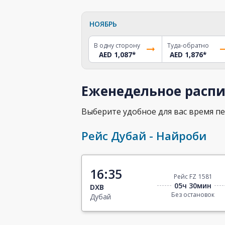
НОЯБРЬ
В одну сторону
Туда-обратно
AED 1,087
*
AED 1,876
*
Еженедельное распи
Выберите удобное для вас время пе
Рейс Дубай - Найроби
16:35
Рейс FZ 1581
05ч 30мин
DXB
Без остановок
Дубай