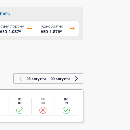
ВАРЬ
 одну сторону
Туда-обратно
AED 1,087
*
AED 1,876
*
-
03 августа
09 августа
ПТ
СБ
ВС
07
08
09