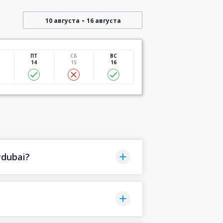
-
10 августа
16 августа
ПТ
СБ
ВС
14
15
16
ydubai?