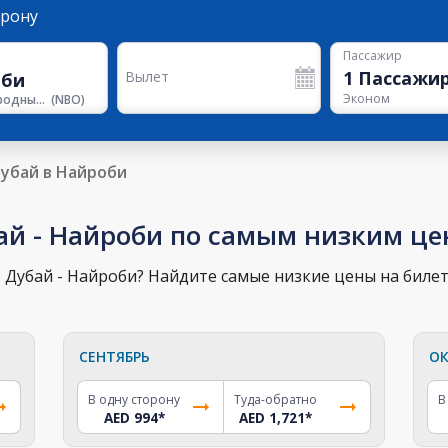
орону
Пассажир
1
Пассажи
Вылет
Эконом
Международный аэропорт Джомо Кеньятты
(
NBO
)
убай в Найроби
ай - Найроби по самым низким ц
 Дубай - Найроби? Найдите самые низкие цены на билет
СЕНТЯБРЬ
ОК
В одну сторону
Туда-обратно
В
AED 994
*
AED 1,721
*