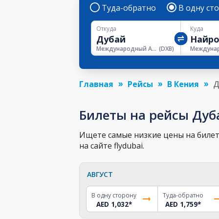
Туда-обратно
В одну ст
Откуда
Куда
Международный Аэропорт Дубая
(
DXB
)
Главная
Рейсы
В Кения
Д
Билеты на рейсы Дуб
Ищете самые низкие цены на билет
на сайте flydubai.
АВГУСТ
В одну сторону
Туда-обратно
AED 1,032
*
AED 1,759
*