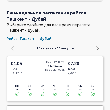
Еженедельное расписание рейсов
Ташкент - Дубай
Выберите удобное для вас время перелета
Ташкент - Дубай.
Рейсы Ташкент - Дубай
-
10 августа
16 августа
04:05
Рейс FZ 1942
07:20
04ч 14мин
TAS
DXB
Без остановок
Ташкент
Дубай
ПН
ВТ
СР
ЧТ
ПТ
СБ
ВС
10
11
12
13
14
15
16