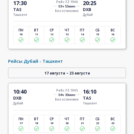
17:30
Рейс FZ 1946
20:25
03ч 55мин
TAS
DXB
Без остановок
Ташкент
Дубай
ПН
ВТ
СР
ЧТ
ПТ
СБ
ВС
10
11
12
13
14
15
16
Рейсы Дубай - Ташкент
-
17 августа
23 августа
10:40
Рейс FZ 1945
16:10
04ч 30мин
DXB
TAS
Без остановок
Дубай
Ташкент
ПН
ВТ
СР
ЧТ
ПТ
СБ
ВС
17
18
19
20
21
22
23