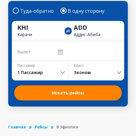
Туда-обратно
В одну сторону
KHI
ADD
Карачи
Аддис-Абеба
Вылет
Пассажир
Класс
1
Пассажир
Эконом
Искать рейсы
Главная
Рейсы
В Эфиопия