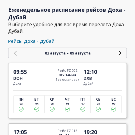
Еженедельное расписание рейсов Доха -
Дубай
Выберите удобное для вас время перелета Доха -
Дубай.
Рейсы Доха - Дубай
-
03 августа
09 августа
09:55
Рейс FZ 002
12:10
01ч 14мин
DOH
DXB
Без остановок
Доха
Дубай
ПН
ВТ
СР
ЧТ
ПТ
СБ
ВС
03
04
05
06
07
08
09
17:05
Рейс FZ 018
19:20