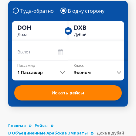
Туда-обратно
В одну сторону
DOH
DXB
Доха
Дубай
Вылет
Пассажир
Класс
1
Пассажир
Эконом
Искать рейсы
Главная
Рейсы
В Объединенные Арабские Эмираты
Доха в Дубай