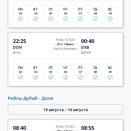
ПН
ВТ
СР
ЧТ
ПТ
СБ
ВС
03
04
05
06
07
08
09
22:25
Рейс FZ 020
00:40
01ч 14мин
DOH
DXB
Без остановок
Доха
Дубай
ПН
ВТ
СР
ЧТ
ПТ
СБ
ВС
03
04
05
06
07
08
09
Рейсы Дубай - Доха
-
10 августа
16 августа
08:40
Рейс FZ 001
08:55
01ч 14мин