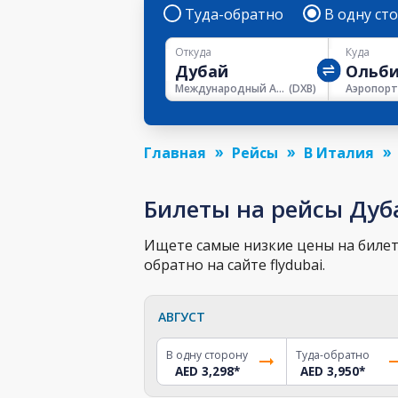
Туда-обратно
В одну ст
Откуда
Куда
Международный Аэропорт Дубая
(
DXB
)
Главная
Рейсы
В Италия
Билеты на рейсы Дуб
Ищете самые низкие цены на билет 
обратно на сайте flydubai.
АВГУСТ
В одну сторону
Туда-обратно
AED 3,298
*
AED 3,950
*