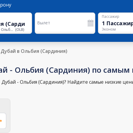
орону
Пассажир
1
Пассажи
Вылет
Эконом
Аэропорт Ольбия Коста Смеральда им. Принца Карима Ага Хана IV
(
OLB
)
Дубай в Ольбия (Сардиния)
ай - Ольбия (Сардиния) по самым
Дубай - Ольбия (Сардиния)? Найдите самые низкие цены