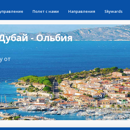
 управление
Полет с нами
Направления
Skywards
Дубай - Ольбия
у от