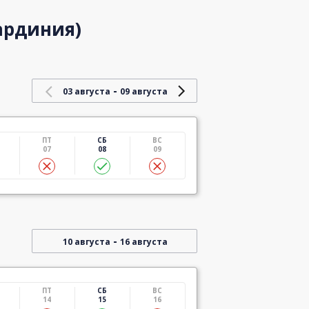
ардиния)
-
03 августа
09 августа
ПТ
СБ
ВС
07
08
09
-
10 августа
16 августа
ПТ
СБ
ВС
14
15
16