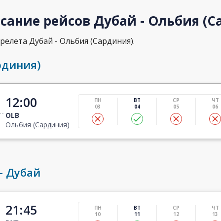
сание рейсов Дубай - Ольбия (С
релета Дубай - Ольбия (Сардиния).
рдиния)
12:00
ПН
ВТ
СР
ЧТ
03
04
05
06
OLB
Ольбия (Сардиния)
- Дубай
21:45
ПН
ВТ
СР
ЧТ
10
11
12
13