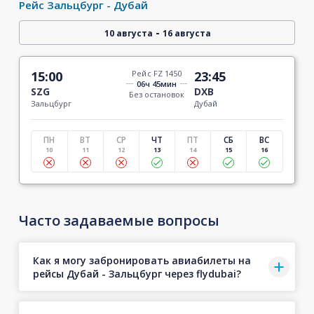
Рейс Зальцбург - Дубай
-
10 августа
16 августа
15:00
Рейс FZ 1450
23:45
06ч 45мин
SZG
DXB
Без остановок
Зальцбург
Дубай
ПН
ВТ
СР
ЧТ
ПТ
СБ
ВС
10
11
12
13
14
15
16
Часто задаваемые вопросы
Как я могу забронировать авиабилеты на
рейсы Дубай - Зальцбург через flydubai?