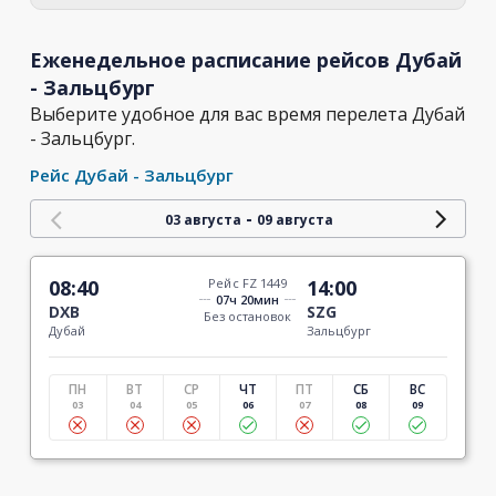
Еженедельное расписание рейсов Дубай
- Зальцбург
Выберите удобное для вас время перелета Дубай
- Зальцбург.
Рейс Дубай - Зальцбург
-
03 августа
09 августа
08:40
Рейс FZ 1449
14:00
07ч 20мин
DXB
SZG
Без остановок
Дубай
Зальцбург
ПН
ВТ
СР
ЧТ
ПТ
СБ
ВС
03
04
05
06
07
08
09