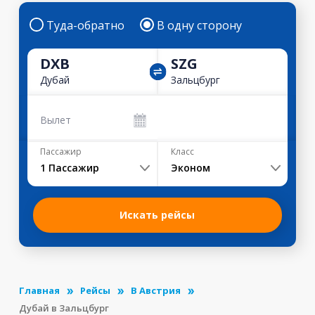
Туда-обратно
В одну сторону
DXB
SZG
Дубай
Зальцбург
Вылет
Пассажир
Класс
1
Пассажир
Эконом
Искать рейсы
Главная
Рейсы
В Австрия
Дубай в Зальцбург