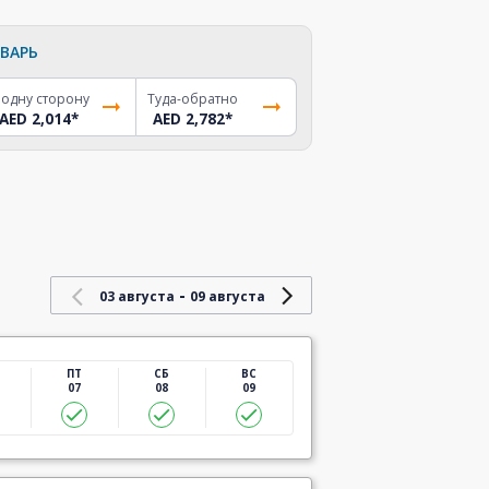
ВАРЬ
 одну сторону
Туда-обратно
AED 2,014
*
AED 2,782
*
-
03 августа
09 августа
ПТ
СБ
ВС
07
08
09