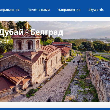
 управление
Полет с нами
Направления
Skywards
убай - Белград
у от