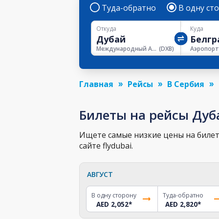
Туда-обратно
В одну ст
Откуда
Куда
Международный Аэропорт Дубая
(
DXB
)
Главная
Рейсы
В Сербия
Билеты на рейсы Дуб
Ищете самые низкие цены на билет 
сайте flydubai.
АВГУСТ
В одну сторону
Туда-обратно
AED 2,052
*
AED 2,820
*