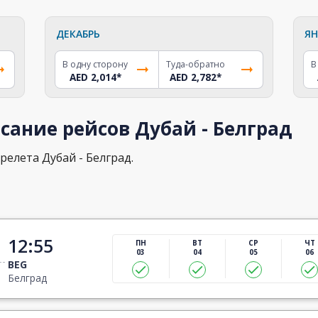
ДЕКАБРЬ
ЯН
В одну сторону
Туда-обратно
В
AED 2,014
*
AED 2,782
*
сание рейсов Дубай - Белград
релета Дубай - Белград.
12:55
ПН
ВТ
СР
ЧТ
03
04
05
06
BEG
Белград