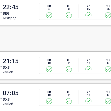
22:45
ПН
ВТ
СР
ЧТ
03
04
05
06
BEG
Белград
21:15
ПН
ВТ
СР
ЧТ
10
11
12
13
DXB
Дубай
07:05
ПН
ВТ
СР
ЧТ
10
11
12
13
DXB
Дубай