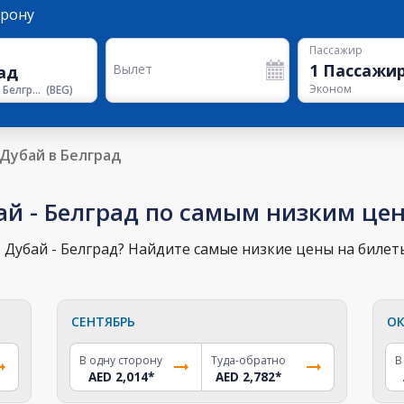
орону
Пассажир
1
Пассажи
Вылет
Эконом
Аэропорт Белграда
(
BEG
)
Дубай в Белград
ай - Белград по самым низким це
Дубай - Белград? Найдите самые низкие цены на билеты
СЕНТЯБРЬ
ОК
В одну сторону
Туда-обратно
В
AED 2,014
*
AED 2,782
*