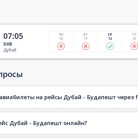
07:05
ПН
ВТ
СР
ЧТ
10
11
12
13
DXB
Дубай
просы
авиабилеты на рейсы Дубай - Будапешт через f
ейс Дубай - Будапешт онлайн?