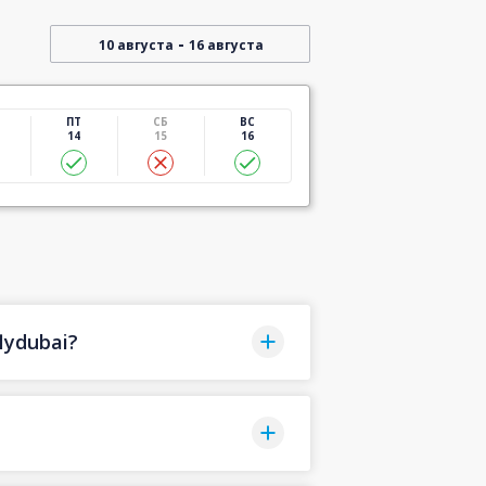
-
10 августа
16 августа
ПТ
СБ
ВС
14
15
16
lydubai?