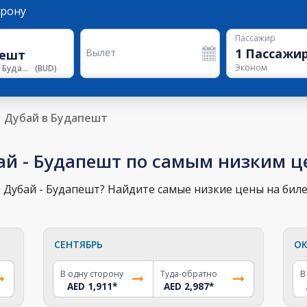
орону
Пассажир
1
Пассажи
Вылет
Эконом
Аэропорт Будапешта
(
BUD
)
Дубай в Будапешт
ай - Будапешт по самым низким 
 Дубай - Будапешт? Найдите самые низкие цены на биле
СЕНТЯБРЬ
ОК
В одну сторону
Туда-обратно
В
AED 1,911
*
AED 2,987
*