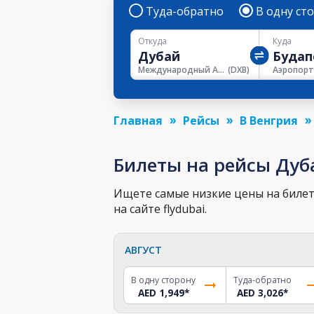
Туда-обратно
В одну ст
Откуда
Куда
Международный Аэропорт Дубая
(
DXB
)
Главная
Рейсы
В Венгрия
Билеты на рейсы Дуб
Ищете самые низкие цены на билет
на сайте flydubai.
АВГУСТ
В одну сторону
Туда-обратно
AED 1,949
*
AED 3,026
*