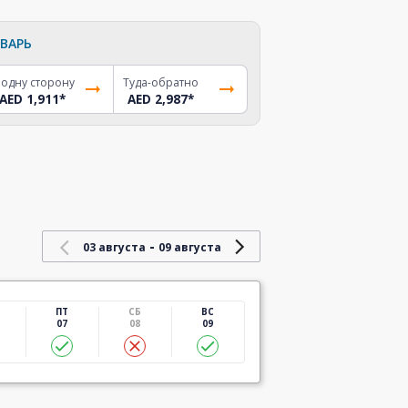
ВАРЬ
 одну сторону
Туда-обратно
AED 1,911
*
AED 2,987
*
-
03 августа
09 августа
ПТ
СБ
ВС
07
08
09