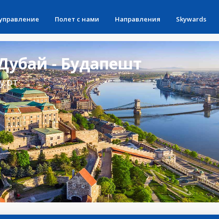
 управление
Полет с нами
Направления
Skywards
Дубай - Будапешт
у от