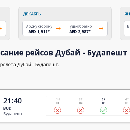
ДЕКАБРЬ
ЯН
В одну сторону
Туда-обратно
В
AED 1,911
*
AED 2,987
*
сание рейсов Дубай - Будапешт
релета Дубай - Будапешт.
21:40
ПН
ВТ
СР
ЧТ
03
04
05
06
BUD
Будапешт