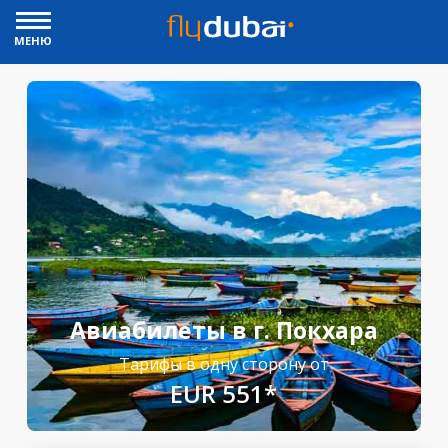
МЕНЮ
Авиабилеты в г. Покхара
Тарифы в одну сторону от
EUR 551*