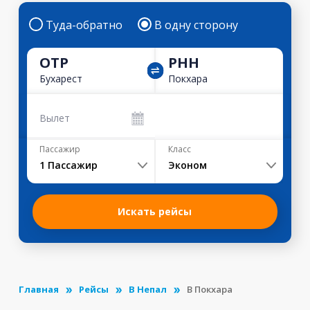
Туда-обратно
В одну сторону
OTP
PHH
Бухарест
Покхара
Вылет
Пассажир
Класс
1
Пассажир
Эконом
Искать рейсы
Главная
Рейсы
В Непал
В Покхара