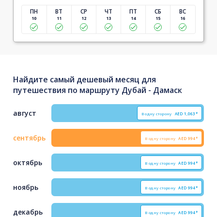
ПН
ВТ
СР
ЧТ
ПТ
СБ
ВС
10
11
12
13
14
15
16
Найдите самый дешевый месяц для
путешествия по маршруту Дубай - Дамаск
август
В одну сторону
AED
1,063*
сентябрь
В одну сторону
AED
994*
октябрь
В одну сторону
AED
994*
ноябрь
В одну сторону
AED
994*
декабрь
В одну сторону
AED
994*