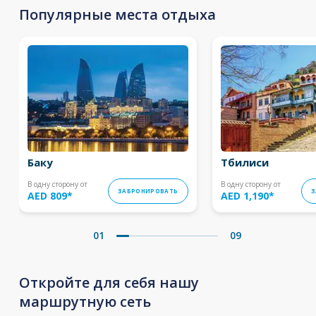
Популярные места отдыха
Баку
Тбилиси
В одну сторону от
В одну сторону от
ЗАБРОНИРОВАТЬ
З
AED 809
*
AED 1,190
*
01
09
Откройте для себя нашу
маршрутную сеть