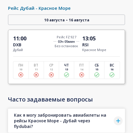
Рейс Дубай - Красное Море
-
10 августа
16 августа
11:00
Рейс FZ 927
13:05
03ч 05мин
DXB
RSI
Без остановок
Дубай
Красное Море
ПН
ВТ
СР
ЧТ
ПТ
СБ
ВС
10
11
12
13
14
15
16
Часто задаваемые вопросы
Как я могу забронировать авиабилеты на
рейсы Красное Море - Дубай через
flydubai?