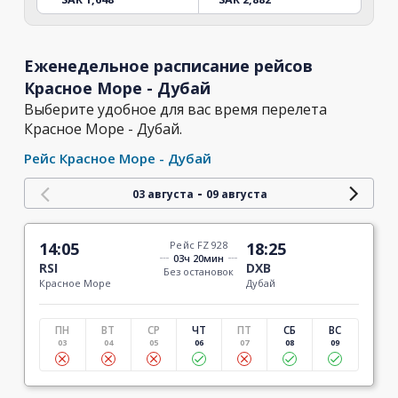
Еженедельное расписание рейсов
Красное Море - Дубай
Выберите удобное для вас время перелета
Красное Море - Дубай.
Рейс Красное Море - Дубай
-
03 августа
09 августа
14:05
Рейс FZ 928
18:25
03ч 20мин
RSI
DXB
Без остановок
Красное Море
Дубай
ПН
ВТ
СР
ЧТ
ПТ
СБ
ВС
03
04
05
06
07
08
09