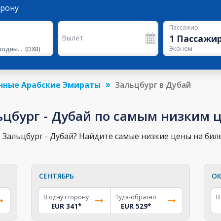
орону
Пассажир
1
Пассажи
Вылет
Эконом
Международный Аэропорт Дубая
(
DXB
)
нные Арабские Эмираты
Зальцбург в Дубай
ьцбург - Дубай по самым низким 
Зальцбург - Дубай? Найдите самые низкие цены на биле
СЕНТЯБРЬ
ОК
В одну сторону
Туда-обратно
В
EUR 341
*
EUR 529
*