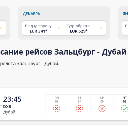
ДЕКАБРЬ
ЯН
В одну сторону
Туда-обратно
В
EUR 341
*
EUR 529
*
сание рейсов Зальцбург - Дубай
релета Зальцбург - Дубай.
23:45
ПН
ВТ
СР
ЧТ
03
04
05
06
DXB
Дубай