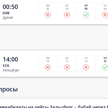
00:50
ПН
ВТ
СР
ЧТ
03
04
05
06
DXB
Дубай
14:00
ПН
ВТ
СР
ЧТ
10
11
12
13
SZG
Зальцбург
просы
авиабилеты на рейсы Зальцбург - Дубай через f