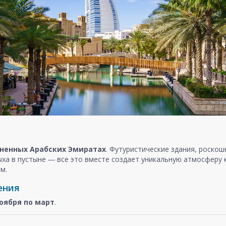
ненных Арабских Эмиратах
. Футуристические здания, роско
ыха в пустыне ― все это вместе создает уникальную атмосферу
м.
ения
оября
по март
.