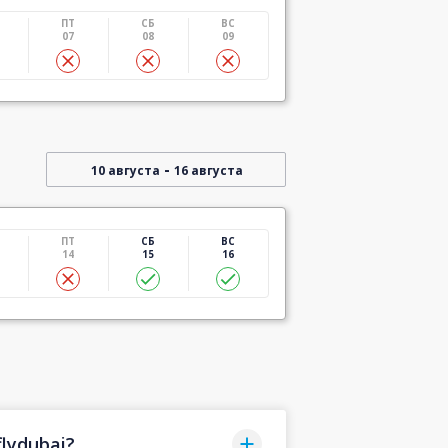
ПТ
СБ
ВС
07
08
09
-
10 августа
16 августа
ПТ
СБ
ВС
14
15
16
lydubai?