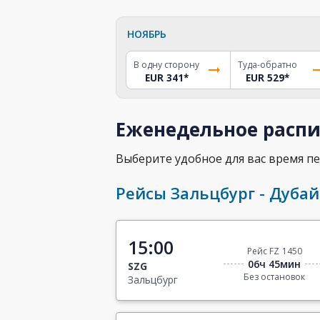
НОЯБРЬ
В одну сторону
Туда-обратно
EUR 341
*
EUR 529
*
Еженедельное распи
Выберите удобное для вас время пе
Рейсы Зальцбург - Дубай
15:00
Рейс FZ 1450
06ч 45мин
SZG
Без остановок
Зальцбург