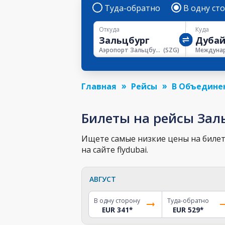
Туда-обратно
В одну ст
Откуда
Куда
Аэропорт Зальцбург
(
SZG
)
Главная
Рейсы
В Объедине
Билеты на рейсы Зал
Ищете самые низкие цены на билет 
на сайте flydubai.
АВГУСТ
В одну сторону
Туда-обратно
EUR 341
*
EUR 529
*