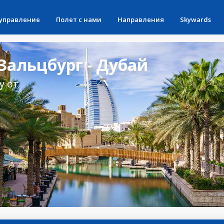
 управление
Полет с нами
Направления
Skywards
альцбург - Дубай
у от