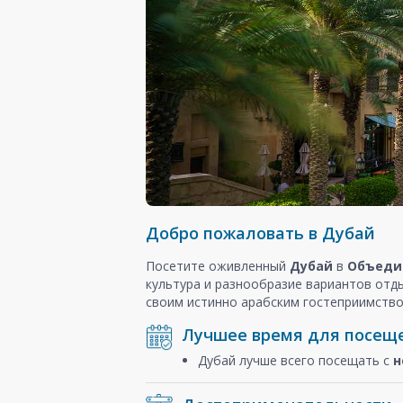
Добро пожаловать в Дубай
Посетите оживленный
Дубай
в
Объеди
культура и разнообразие вариантов отд
своим истинно арабским гостеприимство
Лучшее время для посещ
Дубай лучше всего посещать с
н