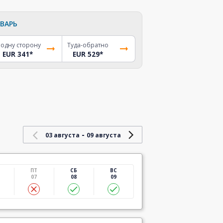
ВАРЬ
 одну сторону
Туда-обратно
EUR 341
*
EUR 529
*
-
03 августа
09 августа
ПТ
СБ
ВС
07
08
09