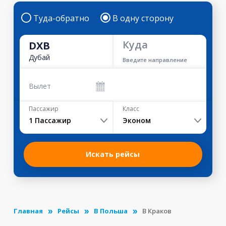
Туда-обратно
В одну сторону
Куда
DXB
Дубай
Введите направление
Вылет
Пассажир
Класс
1
Пассажир
Эконом
Искать рейсы
Главная
Рейсы
В Польша
В Краков