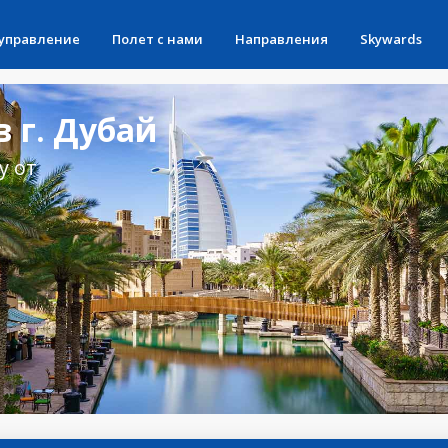
 управление
Полет с нами
Направления
Skywards
 г. Дубай
у от