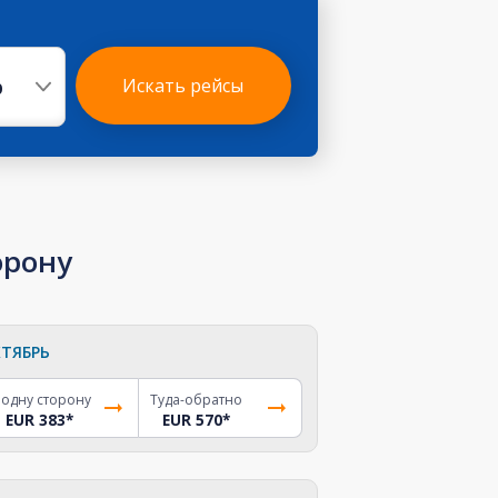
р
Искать рейсы
орону
ТЯБРЬ
 одну сторону
Туда-обратно
EUR 383
*
EUR 570
*