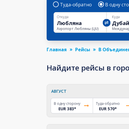
Туда-обратно
В одну ст
Откуда
Куда
Аэропорт Любляны
(
LJU
)
Главная
Рейсы
В Объедине
Найдите рейсы в горо
АВГУСТ
В одну сторону
Туда-обратно
EUR 383
*
EUR 570
*