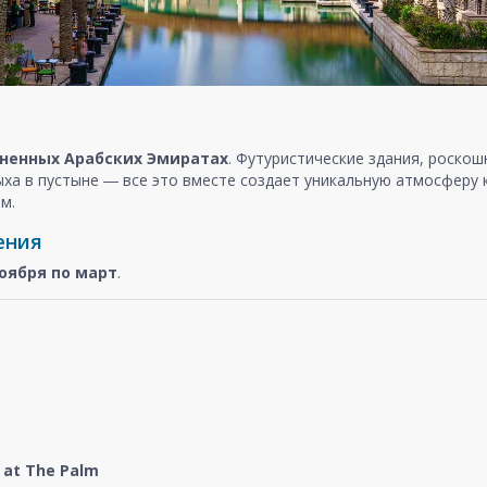
ненных Арабских Эмиратах
. Футуристические здания, роско
ыха в пустыне ― все это вместе создает уникальную атмосферу
м.
ения
оября
по март
.
at The Palm