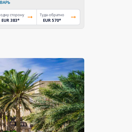
ВАРЬ
 одну сторону
Туда-обратно
EUR 383
*
EUR 570
*