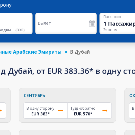
орону
Пассажир
1
Пассажи
Вылет
Эконом
Международный Аэропорт Дубая
(
DXB
)
нные Арабские Эмираты
В Дубай
д Дубай, от EUR 383.36* в одну ст
СЕНТЯБРЬ
ОК
В одну сторону
Туда-обратно
В
EUR 383
*
EUR 570
*