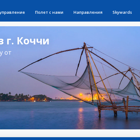
 управление
Полет с нами
Направления
Skywards
 г. Коччи
у от