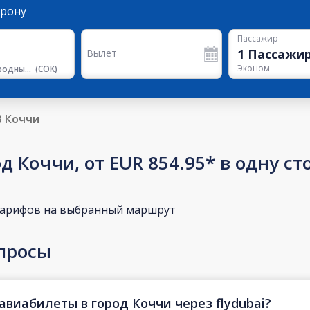
орону
Пассажир
1
Пассажи
Вылет
Эконом
Международный аэропорт Кочин (Коччи)
(
COK
)
В Коччи
д Коччи, от EUR 854.95* в одну ст
тарифов на выбранный маршрут
просы
авиабилеты в город Коччи через flydubai?