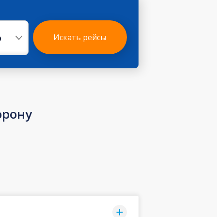
р
Искать рейсы
орону