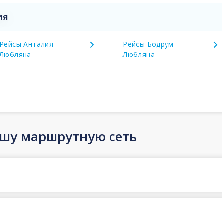
ия
Рейсы Анталия -
Рейсы Бодрум -
Любляна
Любляна
ашу маршрутную сеть