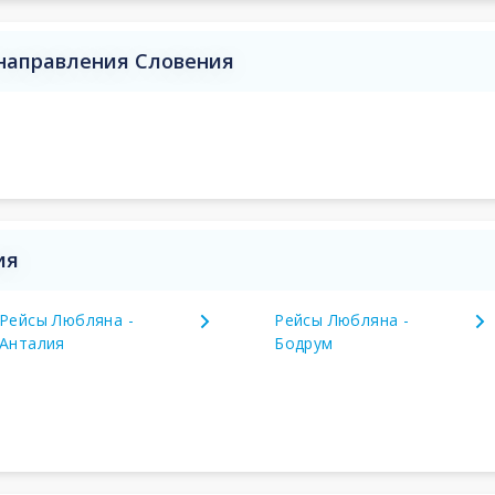
 направления Словения
ия
Рейсы Любляна -
Рейсы Любляна -
Анталия
Бодрум