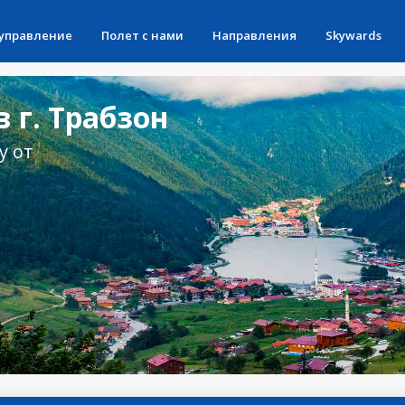
 управление
Полет с нами
Направления
Skywards
 г. Трабзон
у от