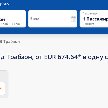
орону
Пассажир
1
Пассажи
Вылет
Эконом
Аэропорт Трабзон
(
TZX
)
В Трабзон
д Трабзон, от EUR 674.64* в одну 