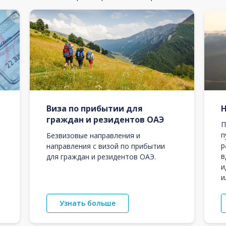
Виза по прибытии для
граждан и резидентов ОАЭ
П
п
Безвизовые направления и
р
направления с визой по прибытии
в
для граждан и резидентов ОАЭ.
и
и
Узнать больше