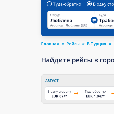
Туда-обратно
В одну ст
Откуда
Куда
Аэропорт Любляны
(
LJU
)
Главная
Рейсы
В Турция
Найдите рейсы в горо
АВГУСТ
В одну сторону
Туда-обратно
EUR 674
*
EUR 1,047
*