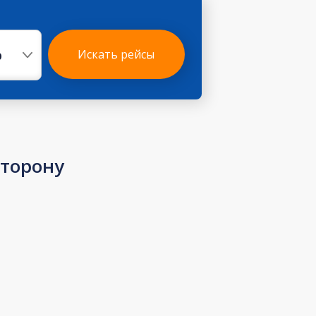
р
Искать рейсы
сторону