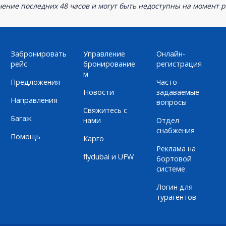
ение последних 48 часов и могут быть недоступны на момент р
Забронировать
Управление
Онлайн-
рейс
бронирование
регистрация
м
Предложения
Часто
Новости
задаваемые
Направления
вопросы
Свяжитесь с
Багаж
нами
Отдел
снабжения
Помощь
Карго
Реклама на
flydubai и UFW
бортовой
системе
Логин для
турагентов