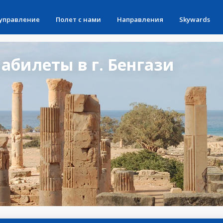
 управление
Полет с нами
Направления
Skywards
билеты в г. Бенгази