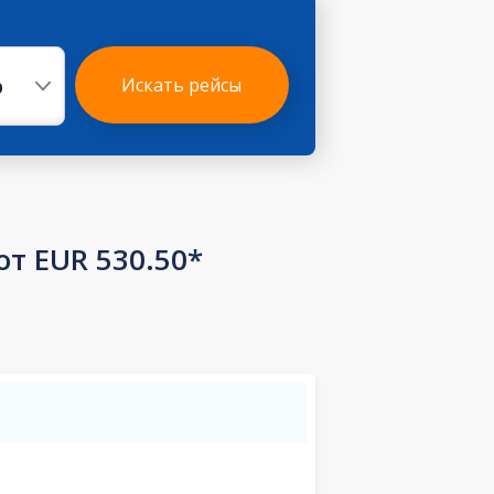
р
Искать рейсы
т EUR 530.50*