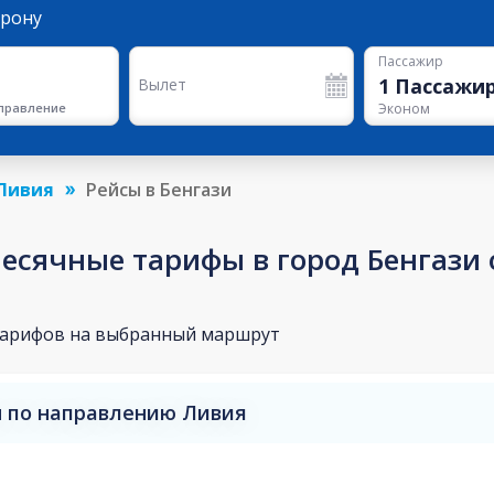
орону
Пассажир
1
Пассажи
Вылет
правление
Эконом
Ливия
Рейсы в Бенгази
сячные тарифы в город Бенгази о
тарифов на выбранный маршрут
 по направлению Ливия