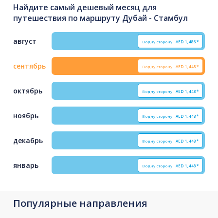
Найдите самый дешевый месяц для
путешествия по маршруту Дубай - Стамбул
август
В одну сторону
AED
1,486*
сентябрь
В одну сторону
AED
1,448*
октябрь
В одну сторону
AED
1,448*
ноябрь
В одну сторону
AED
1,448*
декабрь
В одну сторону
AED
1,448*
январь
В одну сторону
AED
1,448*
Популярные направления