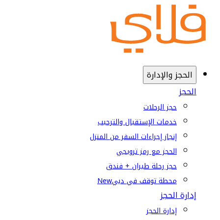
الحجز والإدارة
الحجز
حجز الرحلات
خدمات الإستقبال والترحيب
إنجاز إجراءات السفر من المنزل
الحجز مع رمز ترويجي
حجز رحلة طيران + فندق
محطة توقف في دبي
New
إدارة الحجز
إدارة الحجز