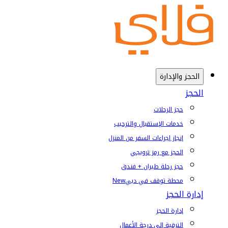
الحجز والإدارة
الحجز
حجز الرحلات
خدمات الإستقبال والترحيب
إنجاز إجراءات السفر من المنزل
الحجز مع رمز ترويجي
حجز رحلة طيران + فندق
محطة توقف في دبي
New
إدارة الحجز
إدارة الحجز
الترقية إلى درجة الأعمال