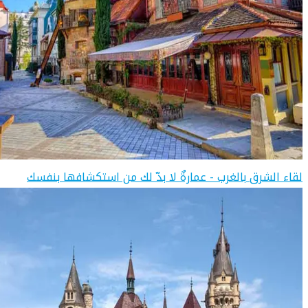
لقاء الشرق بالغرب - عمارةٌ لا بدّ لك من استكشافها بنفسك