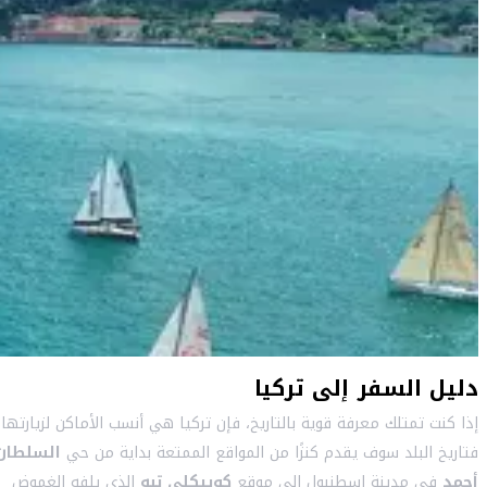
دليل السفر إلى تركيا
إذا كنت تمتلك معرفة قوية بالتاريخ، فإن تركيا هي أنسب الأماكن لزيارتها؛
فتاريخ البلد سوف يقدم كنزًا من المواقع الممتعة بداية من حي
السلطان
أحمد
في مدينة إسطنبول إلى موقع
كوبيكلي تبه
الذي يلفه الغموض