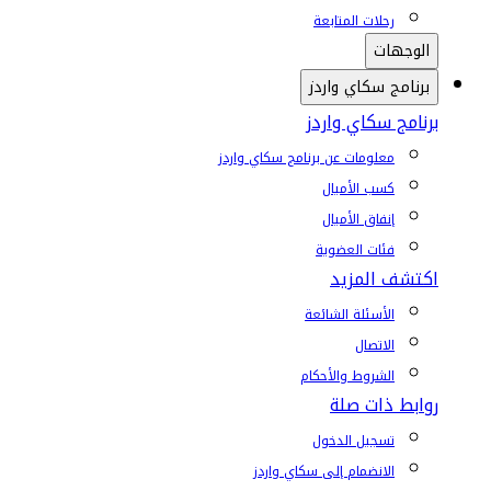
رحلات المتابعة
الوجهات
برنامج سكاي واردز
برنامج سكاي واردز
معلومات عن برنامج سكاي واردز
كسب الأميال
إنفاق الأميال
فئات العضوية
اكتشف المزيد
الأسئلة الشائعة
الاتصال
الشروط والأحكام
روابط ذات صلة
تسجيل الدخول
الانضمام إلى سكاي واردز