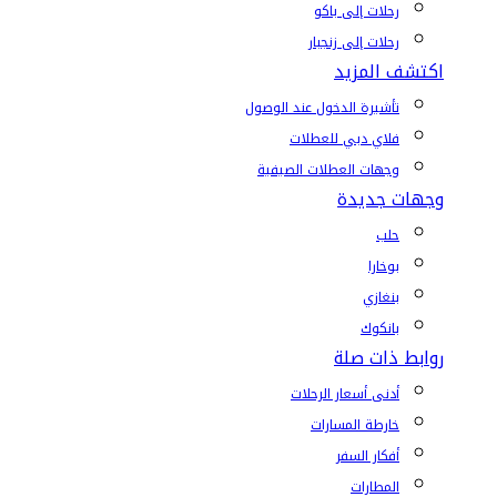
رحلات إلى باكو
رحلات إلى زنجبار
اكتشف المزيد
تأشيرة الدخول عند الوصول
فلاي دبي للعطلات
وجهات العطلات الصيفية
وجهات جديدة
حلب
بوخارا
بنغازي
بانكوك
روابط ذات صلة
أدنى أسعار الرحلات
خارطة المسارات
أفكار السفر
المطارات