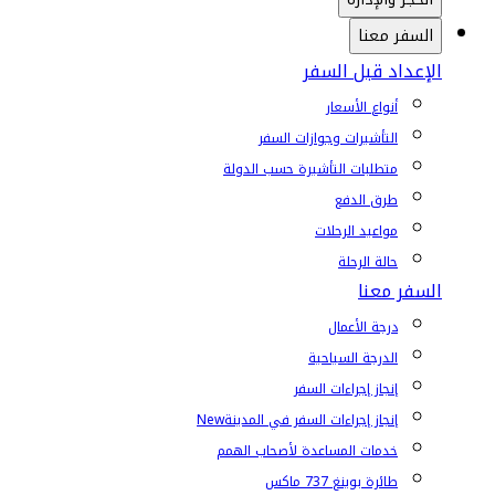
السفر معنا
الإعداد قبل السفر
أنواع الأسعار
التأشيرات وجوازات السفر
متطلبات التأشيرة حسب الدولة
طرق الدفع
مواعيد الرحلات
حالة الرحلة
السفر معنا
درجة الأعمال
الدرجة السياحية
إنجاز إجراءات السفر
إنجاز إجراءات السفر في المدينة
New
خدمات المساعدة لأصحاب الهمم
طائرة بوينغ 737 ماكس