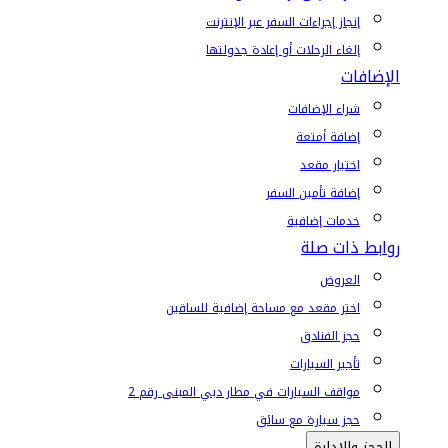
إنجاز إجراءات السفر عبر الإنترنت
إلغاء الرحلات أو إعادة جدولتها
الإضافات
شراء الإضافات
إضافة أمتعة
اختيار مقعد
إضافة تأمين السفر
خدمات إضافية
روابط ذات صلة
العروض
اختر مقعد مع مساحة إضافية للساقين
حجز الفنادق
تأجير السيارات
مواقف السيارات في مطار دبي المبنى رقم 2
حجز سيارة مع سائق
الحجز والإدارة