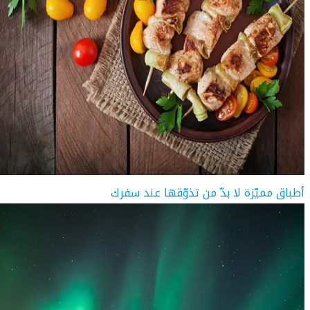
أطباق مميّزة لا بدّ من تذوّقها عند سفرك