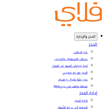
الحجز والإدارة
الحجز
حجز الرحلات
خدمات الإستقبال والترحيب
إنجاز إجراءات السفر من المنزل
الحجز مع رمز ترويجي
حجز رحلة طيران + فندق
محطة توقف في دبي
New
إدارة الحجز
إدارة الحجز
الترقية إلى درجة الأعمال