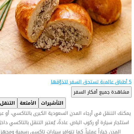
5 أطباق عالمية تستحق السفر لتذوّقها
مشاهدة جميع أفكار السفر
التأشيرات
الأمتعة
التنقل
يمكنك التنقل في أرجاء المدن السعودية الكبرى بالتاكسي، أو عب
استئجار سيارة أو ركوب الباص. عادةً، يُعتبر التنقل بالتاكسي داخ
المدن خياراً عملياً. كما تتوافر سيارات تاكسي رسمية ومجهز