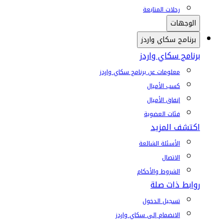
رحلات المتابعة
الوجهات
برنامج سكاي واردز
برنامج سكاي واردز
معلومات عن برنامج سكاي واردز
كسب الأميال
إنفاق الأميال
فئات العضوية
اكتشف المزيد
الأسئلة الشائعة
الاتصال
الشروط والأحكام
روابط ذات صلة
تسجيل الدخول
الانضمام إلى سكاي واردز