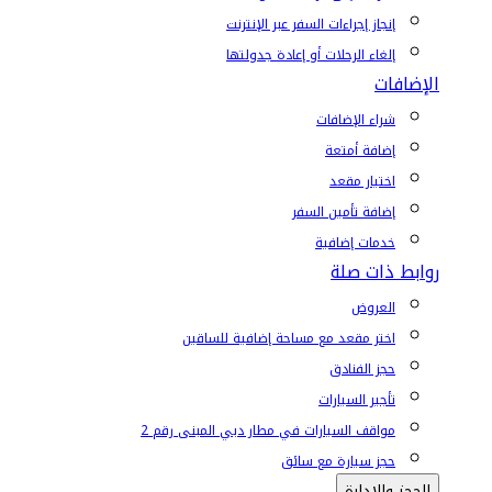
إنجاز إجراءات السفر عبر الإنترنت
إلغاء الرحلات أو إعادة جدولتها
الإضافات
شراء الإضافات
إضافة أمتعة
اختيار مقعد
إضافة تأمين السفر
خدمات إضافية
روابط ذات صلة
العروض
اختر مقعد مع مساحة إضافية للساقين
حجز الفنادق
تأجير السيارات
مواقف السيارات في مطار دبي المبنى رقم 2
حجز سيارة مع سائق
الحجز والإدارة