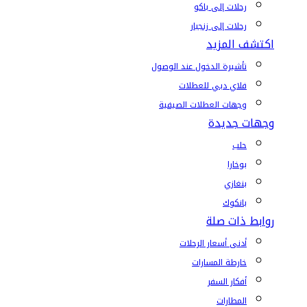
رحلات إلى باكو
رحلات إلى زنجبار
اكتشف المزيد
تأشيرة الدخول عند الوصول
فلاي دبي للعطلات
وجهات العطلات الصيفية
وجهات جديدة
حلب
بوخارا
بنغازي
بانكوك
روابط ذات صلة
أدنى أسعار الرحلات
خارطة المسارات
أفكار السفر
المطارات