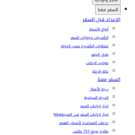
السفر معنا
الإعداد قبل السفر
أنواع الأسعار
التأشيرات وجوازات السفر
متطلبات التأشيرة حسب الدولة
طرق الدفع
مواعيد الرحلات
حالة الرحلة
السفر معنا
درجة الأعمال
الدرجة السياحية
إنجاز إجراءات السفر
إنجاز إجراءات السفر في المدينة
New
خدمات المساعدة لأصحاب الهمم
طائرة بوينغ 737 ماكس