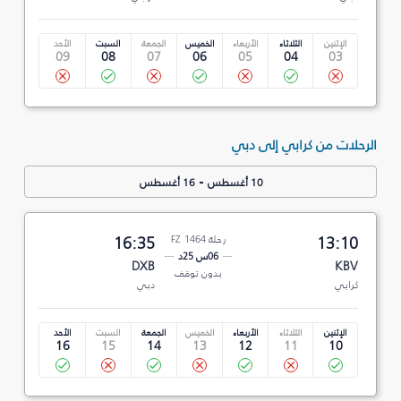
الإثنين
الثلاثاء
الأربعاء
الخميس
الجمعة
السبت
الأحد
09
08
07
06
05
04
03
الرحلات من كرابي إلى دبي
-
10 أغسطس
16 أغسطس
13:10
رحلة FZ 1464
16:35
06س 25د
DXB
KBV
بدون توقف
كرابي
دبي
الإثنين
الثلاثاء
الأربعاء
الخميس
الجمعة
السبت
الأحد
16
15
14
13
12
11
10