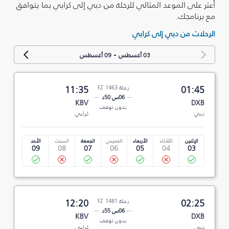
أعثر على الموعد المثالي للرحلة من دبي إلى كرابي بما يتوافق
مع برنامجك.
الرحلات من دبي إلى كرابي
-
03 أغسطس
09 أغسطس
01:45
رحلة FZ 1463
11:35
06س 50د
KBV
DXB
بدون توقف
دبي
كرابي
الإثنين
الثلاثاء
الأربعاء
الخميس
الجمعة
السبت
الأحد
09
08
07
06
05
04
03
02:25
رحلة FZ 1481
12:20
06س 55د
KBV
DXB
بدون توقف
دبي
كرابي