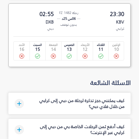
23:30
رحلة FZ 1482
02:55
06س 25د
DXB
KBV
بدون توقف
كرابي
دبي
الإثنين
الثلاثاء
الأربعاء
الخميس
الجمعة
السبت
الأحد
16
15
14
13
12
11
10
الأسئلة الشائعة
كيف يمكنني حجز تذكرة لرحلة من دبي إلى كرابي
من خلال فلاي دبي؟
كيف أدفع ثمن الرحلات الخاصة بي من دبي إلى
كرابي عبر الإنترنت؟