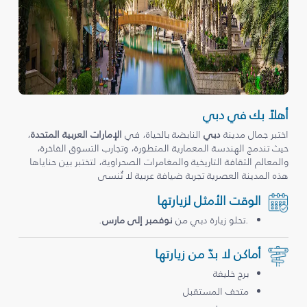
أهلاً بك في دبي
اختبر جمال مدينة
دبي
النابضة بالحياة، في
الإمارات العربية المتحدة
،
حيث تندمج الهندسة المعمارية المتطورة، وتجارب التسوق الفاخرة،
والمعالم الثقافة التاريخية والمغامرات الصحراوية، لتختبر بين حناياها
هذه المدينة العصرية تجربة ضيافة عربية لا تُنسى
الوقت الأمثل لزيارتها
.تحلو زيارة دبي من
نوفمبر إلى مارس
.
أماكن لا بدّ من زيارتها
برج خليفة
متحف المستقبل