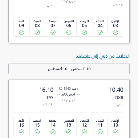
بدون توقف
طشقند
دبي
الإثنين
الثلاثاء
الأربعاء
الخميس
الجمعة
السبت
الأحد
09
08
07
06
05
04
03
الرحلات من دبي إلى طشقند
-
10 أغسطس
16 أغسطس
10:40
رحلة FZ 1945
16:10
04س 30د
TAS
DXB
بدون توقف
دبي
طشقند
الإثنين
الثلاثاء
الأربعاء
الخميس
الجمعة
السبت
الأحد
16
15
14
13
12
11
10