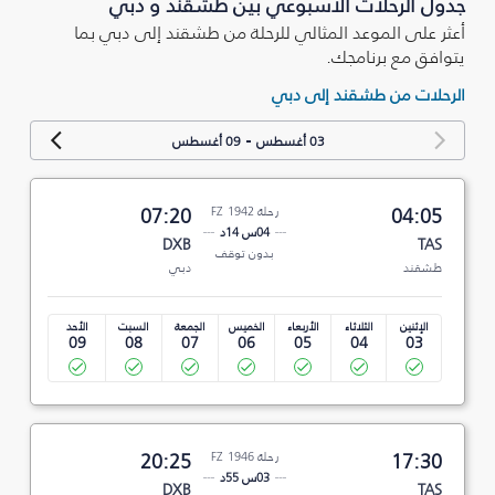
جدول الرحلات الأسبوعي بين طشقند و دبي
أعثر على الموعد المثالي للرحلة من طشقند إلى دبي بما
يتوافق مع برنامجك.
الرحلات من طشقند إلى دبي
-
03 أغسطس
09 أغسطس
04:05
رحلة FZ 1942
07:20
04س 14د
DXB
TAS
بدون توقف
طشقند
دبي
الإثنين
الثلاثاء
الأربعاء
الخميس
الجمعة
السبت
الأحد
09
08
07
06
05
04
03
17:30
رحلة FZ 1946
20:25
03س 55د
DXB
TAS