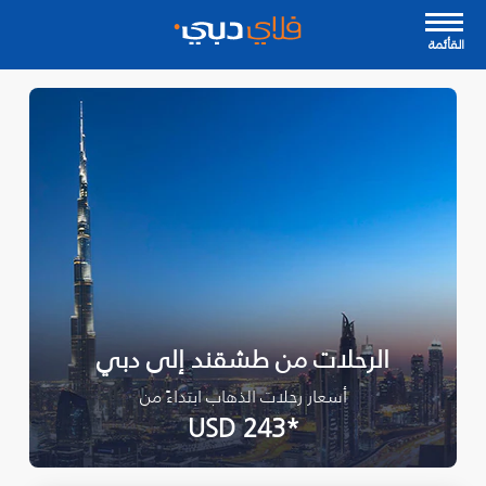
القأئمة
الرحلات من طشقند إلى دبي
أسعار رحلات الذهاب ابتداءً من
*USD 243