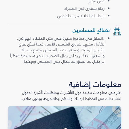
دبي مول
رحلة سفاري في الصحراء
الإطلالة الخلابة من نخلة دبي
نصائح للمسافرين
.انطلق في مغامرة مبهرة على متن المنطاد الهوائي،
لتتأمل مشهد شروق الشمس الآسر، فيما تحلّق فوق
الكثبان الرملية، وتشعر بدفء الشمس يدغدغ بشرتك
وأشعتها تنعكس على رمال الصحراء الذهبية، مبتكرةً منظراً
لا مثيل له، يصوّر لك جمال دبي الطبيعي وروعتها.
معلومات إضافية
اعثر على معلومات مفيدة حول التأشيرات ومتطلبات تأشيرة الدخول
لمساعدتك في التخطيط لرحلتك والتنعّم برحلة مريحة وبدون متاعب.