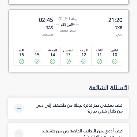
21:20
رحلة FZ 1941
02:45
04س 25د
TAS
DXB
بدون توقف
دبي
طشقند
الإثنين
الثلاثاء
الأربعاء
الخميس
الجمعة
السبت
الأحد
16
15
14
13
12
11
10
الأسئلة الشائعة
كيف يمكنني حجز تذكرة لرحلة من طشقند إلى دبي
من خلال فلاي دبي؟
كيف أدفع ثمن الرحلات الخاصة بي من طشقند
إلى دبي عبر الإنترنت؟