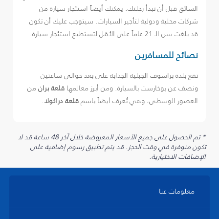
السائق قبل أن تبدأ رحلتك. يمكنك أيضاً استئجار سيارة من
شركات محلية ودولية لتأجير السيارات. سيتوجب عليك أن تكون
قد بلغت سن الـ 21 عاماً على الأقل لتستطيع استئجار سيارة.
نصائح للمسافرين
تقع بلدة براسوف الجبلية الجذابة على بعد حوالي ساعتين
ونصف عن بوخارست بالسيارة. ومن أبرز معالمها
قلعة بران
من
العصور الوسطى، وهي تُعرف أيضاً باسم
قلعة دراكولا
.
* تم الحصول على جميع الأسعار المعروضة خلال آخر 48 ساعة قد لا
تكون متوفرة في وقت الحجز. قد يتم تطبيق رسوم إضافية على
الإضافات الاختيارية.
معلومات عنا