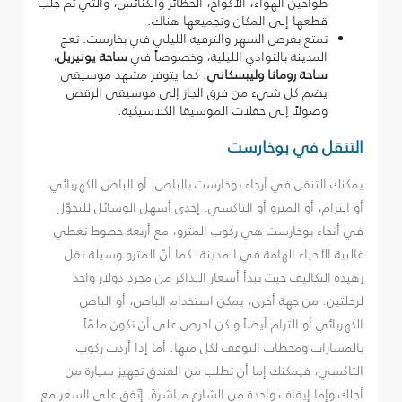
طواحين الهواء، الأكواخ، الحظائر والكنائس، والتي تم جلب
قطعها إلى المكان وتجميعها هناك.
تمتع بفرص السهر والترفيه الليلي في بخارست. تعج
المدينة بالنوادي الليلية، وخصوصاً في
ساحة يونيريل
،
ساحة رومانا وليبسكاني
. كما يتوفر مشهد موسيقي
يضم كل شيء من فرق الجاز إلى موسيقى الرقص
وصولاً إلى حفلات الموسيقا الكلاسيكية.
التنقل في بوخارست
يمكنك التنقل في أرجاء بوخارست بالباص، أو الباص الكهربائي،
أو الترام، أو المترو أو التاكسي. إحدى أسهل الوسائل للتجوّل
في أنحاء بوخارست هي ركوب المترو، مع أربعة خطوط تغطي
غالبية الأحياء الهامة في المدينة. كما أنّ المترو وسيلة نقل
زهيدة التكاليف حيث تبدأ أسعار التذاكر من مجرد دولار واحد
لرحلتين. من جهة أخرى، يمكن استخدام الباص، أو الباص
الكهربائي أو الترام أيضاً ولكن احرص على أن تكون ملمّاً
بالمسارات ومحطات التوقف لكل منها. أما إذا أردت ركوب
التاكسي، فيمكنك إما أن تطلب من الفندق تجهيز سيارة من
أجلك وإما إيقاف واحدة من الشارع مباشرةً. إتّفق على السعر مع