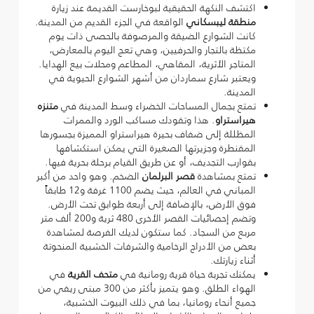
اكتشف النكهة الحقيقية لبوخارست القديمة عند زيارة
منطقة ليبسكاني
الواقعة في الجزء القديم من المدينة.
كانت الشوارع الضيقة والمرصوفة بالحصى ذات يوم
مكتظة بالتجار والحرفيين، وهي تعج اليوم بالمعارض،
المتاجر الأثرية، المقاهي، المطاعم ومحلات بيع الهدايا.
ويعتبر شارع سماردان من أشهر الشوارع الحيوية في
المدينة.
تمتع بجمال المساحات الخضراء وسط المدينة في
متنزه
هيراستراو
. هذا وتقودك مساكب الورد والممرات
المظللة إلى ضفاف بحيرة هيراستراو المميزة بجسورها
المقنطرة وجزيرتها الصغيرة التي يمكن استكشافها
بقوارب التجديف، أو عن طريق القيام برحلة بحرية فيها.
تمتع بمشاهدة
قصر البرلمان
الضخم. وهو واحد من أكبر
المباني في العالم، حيث يضم 1100 غرفة و12 طابقاً
فوق الأرض، بالإضافة إلى أربعة طوابق تحت الأرض.
وتضم إحصائيات القصر الأخرى 480 ثرية و200 ألف متر
مربع من السجاد. كما ستكون لديك الفرصة لمشاهدة
بعض من الأدراج الرخامية والشرفات الخشبية المنحوتة
أثناء زيارتك.
يمكنك تجربة حياة قرية رومانية في
متحف القرية
في
الهواء الطلق. وهو يتميز بأكثر من 300 مبنى ريفي من
جميع أنحاء رومانيا، بما في ذلك البيوت الخشبية،