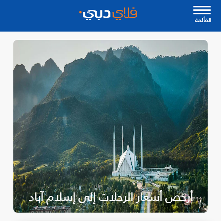
القأئمة
أرخص أسعار الرحلات إلى إسلام آباد