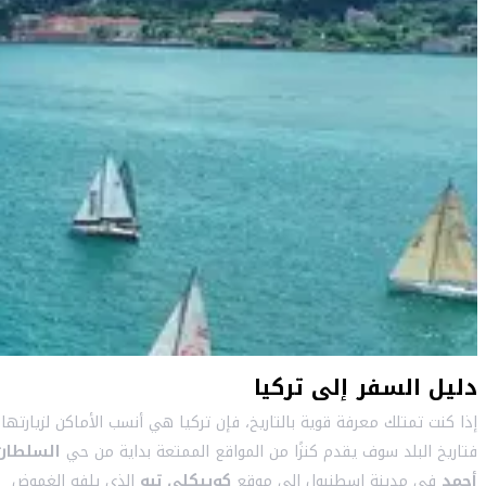
دليل السفر إلى تركيا
إذا كنت تمتلك معرفة قوية بالتاريخ، فإن تركيا هي أنسب الأماكن لزيارتها؛
فتاريخ البلد سوف يقدم كنزًا من المواقع الممتعة بداية من حي
السلطان
أحمد
في مدينة إسطنبول إلى موقع
كوبيكلي تبه
الذي يلفه الغموض