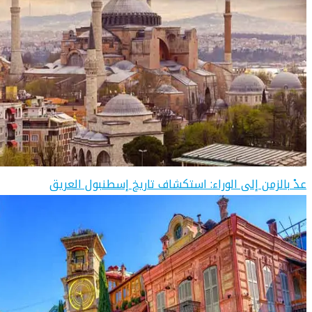
عدْ بالزمن إلى الوراء: استكشاف تاريخ إسطنبول العريق