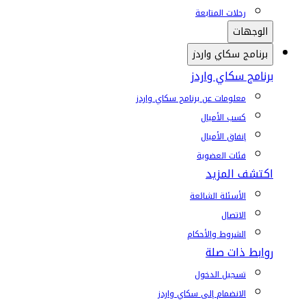
رحلات المتابعة
الوجهات
برنامج سكاي واردز
برنامج سكاي واردز
معلومات عن برنامج سكاي واردز
كسب الأميال
إنفاق الأميال
فئات العضوية
اكتشف المزيد
الأسئلة الشائعة
الاتصال
الشروط والأحكام
روابط ذات صلة
تسجيل الدخول
الانضمام إلى سكاي واردز