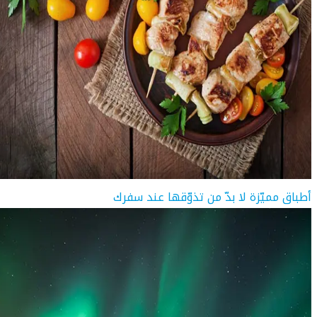
أطباق مميّزة لا بدّ من تذوّقها عند سفرك