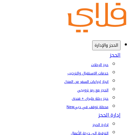
الحجز والإدارة
الحجز
حجز الرحلات
خدمات الإستقبال والترحيب
إنجاز إجراءات السفر من المنزل
الحجز مع رمز ترويجي
حجز رحلة طيران + فندق
محطة توقف في دبي
New
إدارة الحجز
إدارة الحجز
الترقية إلى درجة الأعمال