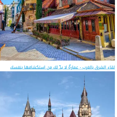
لقاء الشرق بالغرب - عمارةٌ لا بدّ لك من استكشافها بنفسك