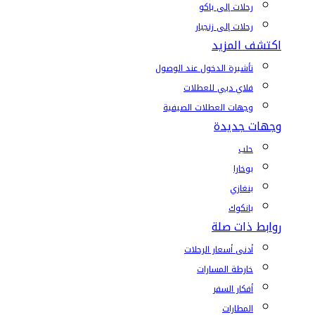
رحلات إلى باكو
رحلات إلى زنجبار
اكتشف المزيد
تأشيرة الدخول عند الوصول
فلاي دبي للعطلات
وجهات العطلات الصيفية
وجهات جديدة
حلب
بوخارا
بنغازي
بانكوك
روابط ذات صلة
أدنى أسعار الرحلات
خارطة المسارات
أفكار السفر
المطارات