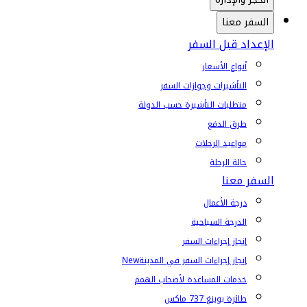
السفر معنا
الإعداد قبل السفر
أنواع الأسعار
التأشيرات وجوازات السفر
متطلبات التأشيرة حسب الدولة
طرق الدفع
مواعيد الرحلات
حالة الرحلة
السفر معنا
درجة الأعمال
الدرجة السياحية
إنجاز إجراءات السفر
إنجاز إجراءات السفر في المدينة
New
خدمات المساعدة لأصحاب الهمم
طائرة بوينغ 737 ماكس