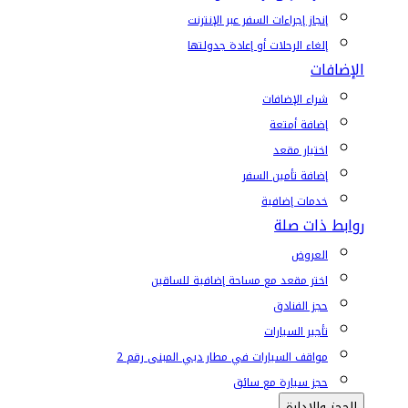
إنجاز إجراءات السفر عبر الإنترنت
إلغاء الرحلات أو إعادة جدولتها
الإضافات
شراء الإضافات
إضافة أمتعة
اختيار مقعد
إضافة تأمين السفر
خدمات إضافية
روابط ذات صلة
العروض
اختر مقعد مع مساحة إضافية للساقين
حجز الفنادق
تأجير السيارات
مواقف السيارات في مطار دبي المبنى رقم 2
حجز سيارة مع سائق
الحجز والإدارة