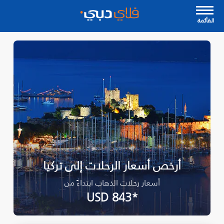
القأئمة
أرخص أسعار الرحلات إلى تركيا
أسعار رحلات الذهاب ابتداءً من
*USD 843