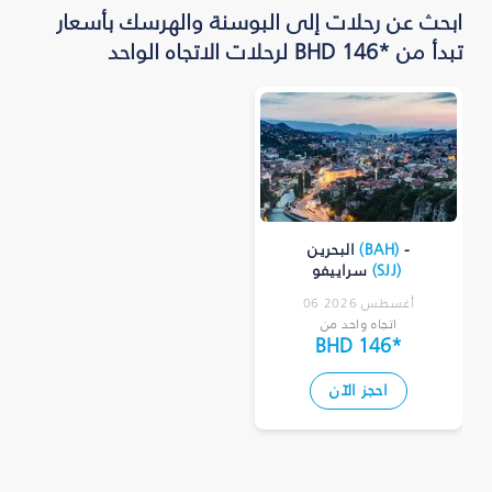
ابحث عن رحلات إلى البوسنة والهرسك بأسعار
تبدأ من *BHD 146 لرحلات الاتجاه الواحد
-
)
BAH
(
البحرين
)
SJJ
(
سراييفو
06 أغسطس 2026
اتجاه واحد من
BHD 146
*
احجز الآن