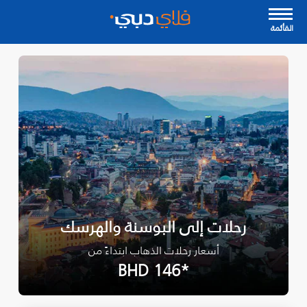
القأئمة
رحلات إلى البوسنة والهرسك
أسعار رحلات الذهاب ابتداءً من
*BHD 146